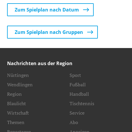
Zum Spielplan nach Datum
Zum Spielplan nach Gruppen
Nachrichten aus der Region
Nürtingen
Sport
Wendlingen
Fußball
Region
Handball
Blaulicht
Tischtennis
Wirtschaft
Service
Themen
Abo
Reportagen
Anzeigen