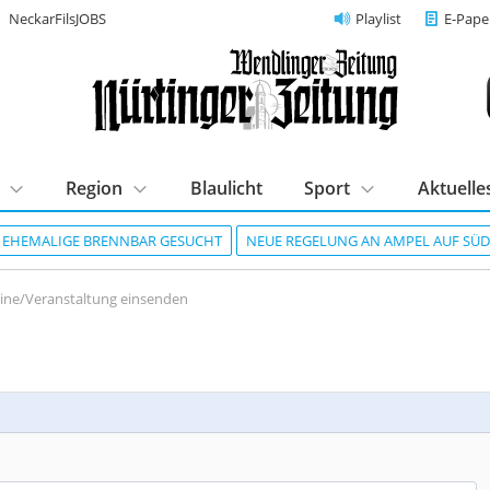
NeckarFilsJOBS
Playlist
E-Pape
Region
Blaulicht
Sport
Aktuelle
R EHEMALIGE BRENNBAR GESUCHT
NEUE REGELUNG AN AMPEL AUF SÜ
ine/Veranstaltung einsenden