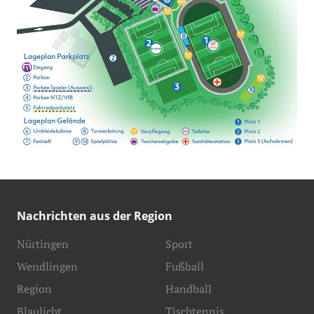
Nachrichten aus der Region
Nürtingen
Sport
Wendlingen
Fußball
Region
Handball
Blaulicht
Tischtennis