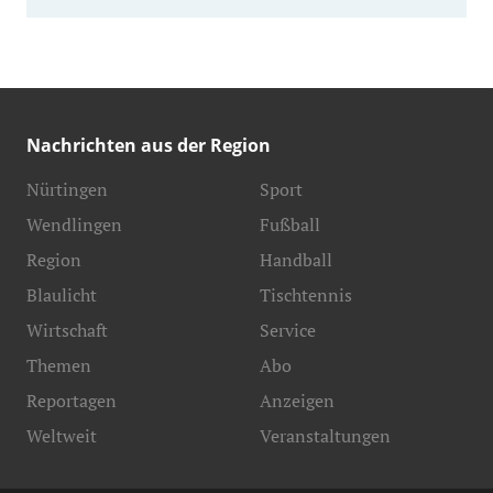
Nachrichten aus der Region
Nürtingen
Sport
Wendlingen
Fußball
Region
Handball
Blaulicht
Tischtennis
Wirtschaft
Service
Themen
Abo
Reportagen
Anzeigen
Weltweit
Veranstaltungen