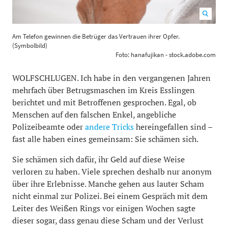
Am Telefon gewinnen die Betrüger das Vertrauen ihrer
Am Telefon gewinnen die Betrüger das Vertrauen ihrer Opfer.
Opfer. (Symbolbild) Foto: hanafujikan - stock.adobe.com
(Symbolbild)
1200
800
Foto: hanafujikan - stock.adobe.com
WOLFSCHLUGEN. Ich habe in den vergangenen Jahren
mehrfach über Betrugsmaschen im Kreis Esslingen
berichtet und mit Betroffenen gesprochen. Egal, ob
Menschen auf den falschen Enkel, angebliche
Polizeibeamte oder
andere Tricks
hereingefallen sind –
fast alle haben eines gemeinsam: Sie schämen sich.
Sie schämen sich dafür, ihr Geld auf diese Weise
verloren zu haben. Viele sprechen deshalb nur anonym
über ihre Erlebnisse. Manche gehen aus lauter Scham
nicht einmal zur Polizei. Bei einem Gespräch mit dem
Leiter des Weißen Rings vor einigen Wochen sagte
dieser sogar, dass genau diese Scham und der Verlust