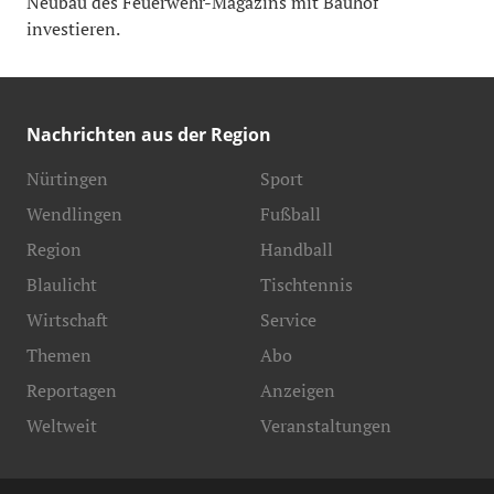
Neubau des Feuerwehr-Magazins mit Bauhof
investieren.
Nachrichten aus der Region
Nürtingen
Sport
Wendlingen
Fußball
Region
Handball
Blaulicht
Tischtennis
Wirtschaft
Service
Themen
Abo
Reportagen
Anzeigen
Weltweit
Veranstaltungen