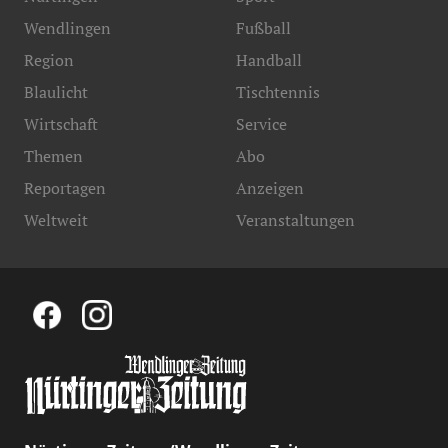
Wendlingen
Fußball
Region
Handball
Blaulicht
Tischtennis
Wirtschaft
Service
Themen
Abo
Reportagen
Anzeigen
Weltweit
Veranstaltungen