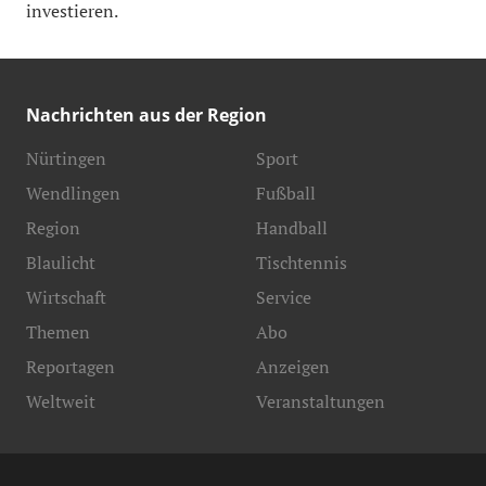
investieren.
Nachrichten aus der Region
Nürtingen
Sport
Wendlingen
Fußball
Region
Handball
Blaulicht
Tischtennis
Wirtschaft
Service
Themen
Abo
Reportagen
Anzeigen
Weltweit
Veranstaltungen