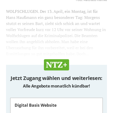
WOLFSCHLUGEN. Der 13. April, ein Montag, ist für
Hans Haußmann ein ganz besonderer Tag: Morgens
stutzt er seinen Bart, zieht sich schick an und wartet
voller Vorfreude kurz vor 12 Uhr vor seiner Wohnung in
Wolfschlugen auf die Kriminalpolizei. Die Beamten
wollen ihn angeblich abholen. Man habe eine
Überraschung für ihn vorbereitet, weil er bei den
Ermittlungen so gut mitgeholfen habe. Doch ...
Jetzt Zugang wählen und weiterlesen:
Alle Angebote monatlich kündbar!
Digital Basis Website