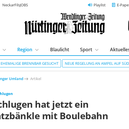
NeckarFilsJOBS
Playlist
E-Pape
Region
Blaulicht
Sport
Aktuelle
R EHEMALIGE BRENNBAR GESUCHT
NEUE REGELUNG AN AMPEL AUF SÜ
inger Umland
Artikel
chlugen
hlugen hat jetzt ein
tzbänkle mit Boulebahn