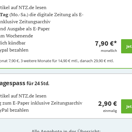
rtikel auf NTZ.de lesen
 Tag
(Mo.-Sa.) die digitale Zeitung als E-
inklusive Zeitungsarchiv
nd Ausgabe als E-Paper
 am Wochenende
7,90 €
*
ich kündbar
ypal bezahlen
monatlich
Monat
7,90 €
, 3 weitere Monate für
14,90 €
mtl., danach
29,90 €
mtl.
Tagespass
für 24 Std.
rtikel auf NTZ.de lesen
2,90 €
 zum E-Paper inklusive Zeitungsarchiv
yPal bezahlen
einmalig
Alle Angebote in der Übersicht: