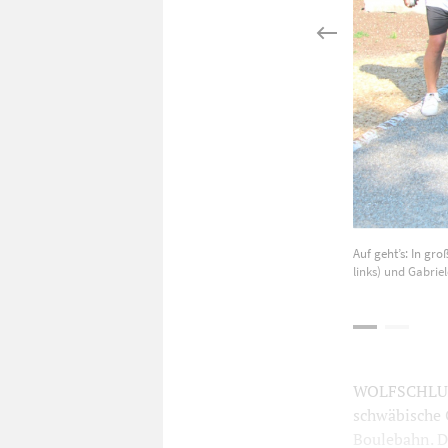
Auf geht’s: In gr
links) und Gabriel
WOLFSCHLUGE
schwäbische G
Boulebahn. D