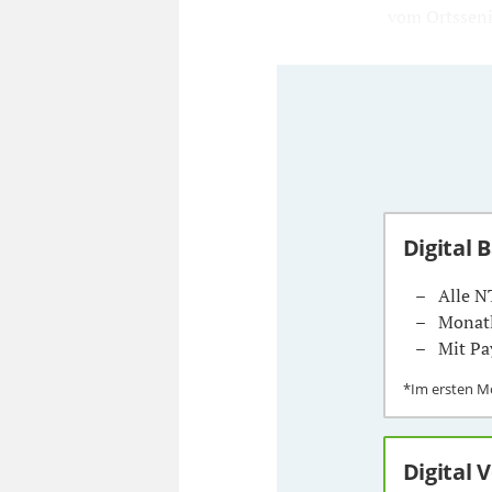
vom Ortssenio
Digital 
Alle N
Monatl
Mit Pa
*Im ersten 
Digital 