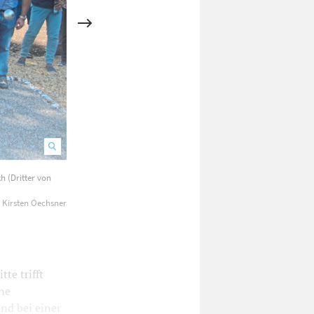
h (Dritter von
Gemeinsames Singen am Schänzbänkle zur Eröffnung.
: Kirsten Oechsner
te trifft
ine
nd bei einer