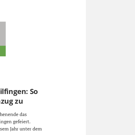
lfingen: So
mzug zu
chenende das
ingen gefeiert.
esem Jahr unter dem