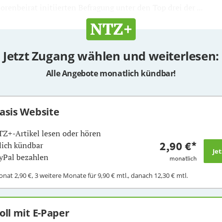
renbeirat initiierten Befragung unter den Top drei der ...
Jetzt Zugang wählen und weiterlesen:
Alle Angebote monatlich kündbar!
Basis Website
TZ+-Artikel lesen oder hören
2,90 €
*
ich kündbar
yPal bezahlen
monatlich
Monat
2,90 €
, 3 weitere Monate für
9,90 €
mtl., danach
12,30 €
mtl.
Voll mit E-Paper