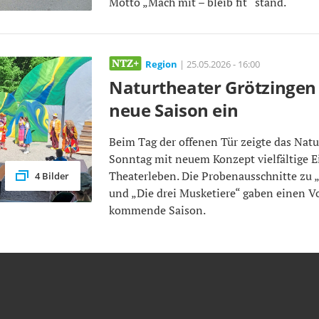
Motto „Mach mit – bleib fit“ stand.
Region
| 25.05.2026 - 16:00
Naturtheater Grötzingen
neue Saison ein
Beim Tag der offenen Tür zeigte das Nat
Sonntag mit neuem Konzept vielfältige Ei
Theaterleben. Die Probenausschnitte zu 
4 Bilder
und „Die drei Musketiere“ gaben einen V
kommende Saison.