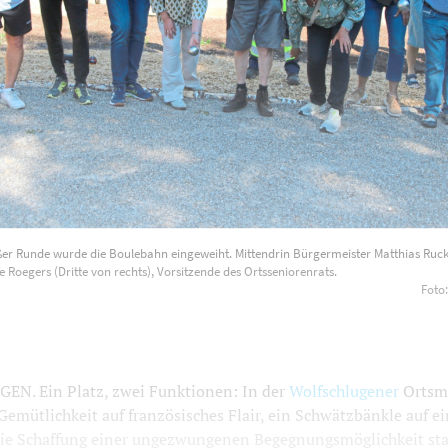
oßer Runde wurde die Boulebahn eingeweiht. Mittendrin Bürgermeister Matthias Ruck
e Roegers (Dritte von rechts), Vorsitzende des Ortsseniorenrats.
Foto
N. Ein Platz, zwei Funktionen: In der
Wolfschlugener
Ortsmit
emütlichkeit auf französisches Flair, ein Schwätzbänkle auf e
ie Schaffung einer ungezwungenen Begegnungsmöglichkeit sta