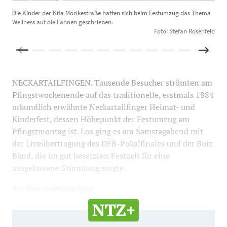
Die Kinder der Kita Mörikestraße hatten sich beim Festumzug das Thema
S
Wellness auf die Fahnen geschrieben.
Foto: Stefan Rosenfeld
NECKARTAILFINGEN. Tausende Besucher strömten am
Pfingstwochenende auf das traditionelle, erstmals 1884
urkundlich erwähnte Neckartailfinger Heimat- und
Kinderfest, dessen Höhepunkt der Festumzug am
Pfingstmontag ist. Los ging es am Samstagabend mit
der Liveübertragung des DFB-Pokalfinales und der Boiz
Bänd, die im gut besetzten Festzelt für eine
ausgelassene Stimmung sorgte.
Am Sonntagvormittag ...