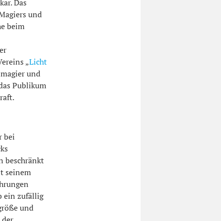
kar. Das
 Magiers und
he beim
er
ereins „
Licht
lmagier und
das Publikum
aft.
 bei
ks
n beschränkt
it seinem
ührungen
 ein zufällig
größe und
 der