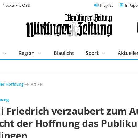
NeckarFilsJOBS
Playlist
E-Pape
Region
Blaulicht
Sport
Aktuelle
der Hoffnung
Artikel
fnung
i Friedrich verzaubert zum A
icht der Hoffnung das Publik
ingen