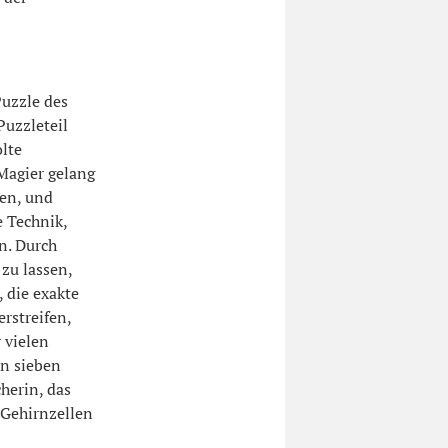
Puzzle des
uzzleteil
lte
 Magier gelang
den, und
 Technik,
n. Durch
zu lassen,
 die exakte
rstreifen,
 vielen
on sieben
herin, das
 Gehirnzellen