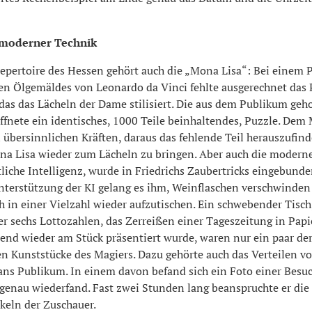
 moderner Technik
epertoire des Hessen gehört auch die „Mona Lisa“: Bei einem 
n Ölgemäldes von Leonardo da Vinci fehlte ausgerechnet das P
das das Lächeln der Dame stilisiert. Die aus dem Publikum geho
ffnete ein identisches, 1000 Teile beinhaltendes, Puzzle. Dem
 übersinnlichen Kräften, daraus das fehlende Teil herauszufin
na Lisa wieder zum Lächeln zu bringen. Aber auch die moderne
liche Intelligenz, wurde in Friedrichs Zaubertricks eingebunde
nterstützung der KI gelang es ihm, Weinflaschen verschwinden 
 in einer Vielzahl wieder aufzutischen. Ein schwebender Tisch,
r sechs Lottozahlen, das Zerreißen einer Tageszeitung in Papie
end wieder am Stück präsentiert wurde, waren nur ein paar der
en Kunststücke des Magiers. Dazu gehörte auch das Verteilen v
ns Publikum. In einem davon befand sich ein Foto einer Besuc
lgenau wiederfand. Fast zwei Stunden lang beanspruchte er die
eln der Zuschauer.