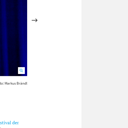
to: Markus Brändl
Ein schwebender Tisch gehört zum Repertoire des Magiers.
stival der