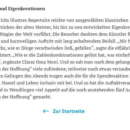
 und Eigenkreationen
richs illustres Repertoire reichte von ausgewählten klassischen
ücken der alten Meister, bis hin zu neu entwickelten Eigenkre
Magier der Welt vorführt. Die Besucher dankten dem Künstler f
und kurzweiligen Auftritt mit lang anhaltendem Beifall. „Mir 
cks, wie er Dinge verschwinden ließ, gefallen“, sagte die elfjähr
stert. „Wie er die Zahlenkombinationen gelöst hat, war einfac
 ergänzte Claras Oma Moni. Und so sah man nach dem gelung
s der Hoffnung“ viele zufriedene, teilweise noch etwas verzaub
um Gelingen des Abends trugen auch die für die Spendenaktion
n Namel und Leben inclusiv mit bei. Und so hat die Auftaktver
 in Wendlingen viel Appetit auf die noch anstehenden fünf A
ls der Hoffnung“ gemacht.
Zur Startseite