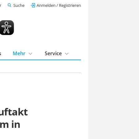
r
Suche
Anmelden / Registrieren
s
Mehr
Service
uftakt
um in