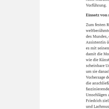
Vorführung.
Einsatz von
Zum festen R
weltberühmte
des Mundes, 
Assistentin ö
es mit seinen
damit die Mo
wie die Künst
scheinbare U
um sie danach
Vorhersage de
die anschließ
faszinierend
Umschlägen a
Friedrich zie
und Lachmusk