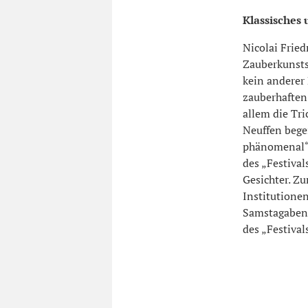
Klassisches
Nicolai Fried
Zauberkunstst
kein anderer 
zauberhaften 
allem die Tri
Neuffen begei
phänomenal“,
des „Festival
Gesichter. Z
Institutione
Samstagabend
des „Festiva