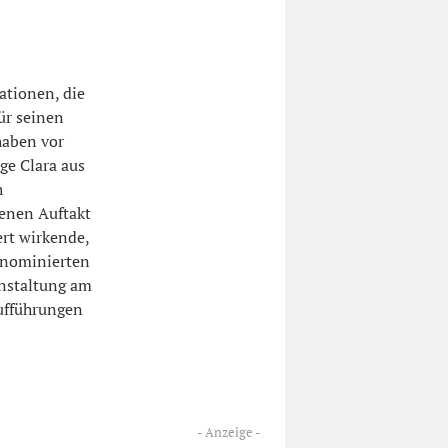
ationen, die
ür seinen
haben vor
ige Clara aus
h
enen Auftakt
ert wirkende,
 nominierten
anstaltung am
ufführungen