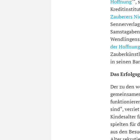
Hoffnung
‘“,
Kreditinstit
Zauberers Nic
Sennerverlag
Samstagabend
Wendlingens 
der Hoffnung
Zauberkünstl
in seinen Ban
Das Erfolgs
Der zu den w
gemeinsamen 
funktioniere
sind“, verrie
Kindesalter 
spielten für 
aus den Besu
Alter rekrut