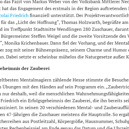
 so das Fazit von Markus Weber von der Volksbank Mittlerer Nec
ut hat das Engagement des erstmals in der Region auftretenden
olai Friedrich
finanziell unterstützt. Der Projektverantwortlic
 für das „Licht der Hoffnung“, Thomas Holzwarth, begrüßte am
 im Treffpunkt Stadtmitte Wendlingen 280 Zuschauer, darunt
Bürgermeister Steffen Weigel und die zweite Vorsitzende des V
“, Monika Krichenbauer. Dann fiel der Vorhang, und der Menta
er zog mit seiner Bühnenpräsenz, seinem Charme und Humor 
n. Dabei setzte er scheinbar mühelos die Naturgesetze außer Kr
geheimnis der Zauberei
eltbesten Mentalmagiern zählende Hesse stimmte die Besucher
Übungen mit den Händen auf sein Programm ein. „Zaubertric
n nur deshalb, weil die menschlichen Wahrnehmungsfähigkeite
t Friedrich ein Erfolgsgeheimnis der Zauberei, die ihn bereits se
fasziniert. In seinen 20 verschiedenen Mental- und Zauberauff
den 47-Jährigen die Zuschauer meistens die Hauptrolle. So ergab
cherreihen aus Postleitzahl, Körpergröße, Hausnummer, Schuh
iertes Rechenbeispiel am Ende genau das Datum und die Uhrzeit