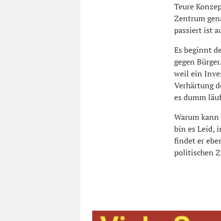
Teure Konzep
Zentrum gena
passiert ist 
Es beginnt de
gegen Bürger.
weil ein Inv
Verhärtung d
es dumm läuf
Warum kann d
bin es Leid,
findet er ebe
politischen Z