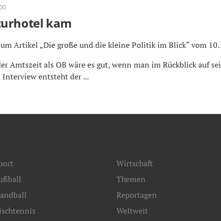
:00
turhotel kam
Zum Artikel „Die große und die kleine Politik im Blick“ vom 10. J
er Amtszeit als OB wäre es gut, wenn man im Rückblick auf se
Interview entsteht der ...
port
Wirtschaft
ußball
Themen
andball
Reportagen
ischtennis
Weltweit