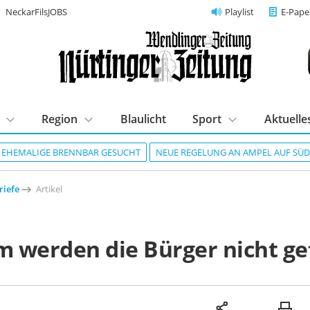
NeckarFilsJOBS
Playlist
E-Pape
Region
Blaulicht
Sport
Aktuelle
R EHEMALIGE BRENNBAR GESUCHT
NEUE REGELUNG AN AMPEL AUF SÜ
riefe
Artikel
 werden die Bürger nicht ge