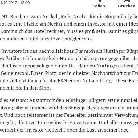
1.10.2017 - 12:00
Teilen
Drucken
 NT-Reudern. Zum Artikel „Mehr Neckar für die Bürger übrig la
ibt es eine Fläche am Neckar und einen Investor mit einer Idee
. Damit sich das Hotel rechnet, muss es groß sein. Damit es gün
den anderen Hotels des Investors gleichen.
 Investors ist das nachvollziehbar. Für mich als Nürtinger Bürg
Maßstäbe. Ich brauche kein Hotel. Ich hätte gerne gegenüber d
der Fischtreppe gelegen einen Ort, der den Nürtingern dient. 
s Gemeinwohl. Einen Platz, der in direkter Nachbarschaft zur Fr
le vielleicht auch für die FKN einen Nutzen bringt. Diese Flä
me mir nie in den Sinn.
d es seltsam: Anstatt mit den Nürtinger Bürgern erst einmal e
utzung abzustimmen, wird das Konzept des Investors als unum
t. Und noch seltsamer ist der Feuereifer bestimmter Verwaltung
m geht, die Investorenwünsche zu vertreten. Und alles muss ga
verliert der Investor vielleicht noch die Lust an seiner Idee.