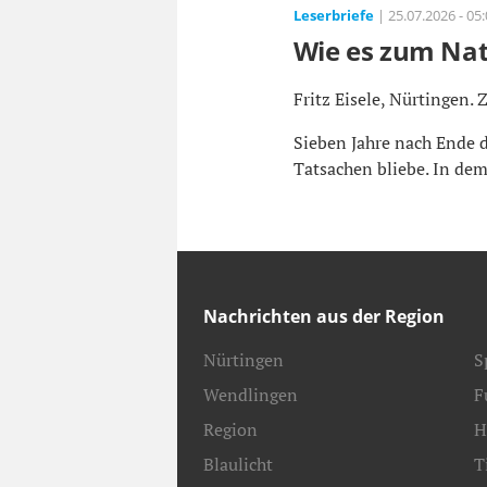
Leserbriefe
| 25.07.2026 - 05
Wie es zum Na
Fritz Eisele, Nürtingen. 
Sieben Jahre nach Ende d
Tatsachen bliebe. In dem 
Nachrichten aus der Region
Nürtingen
S
Wendlingen
F
Region
H
Blaulicht
T