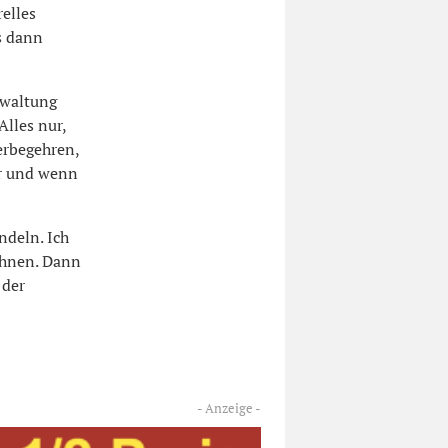
elles
s dann
rwaltung
Alles nur,
erbegehren,
er und wenn
deln. Ich
ahnen. Dann
 der