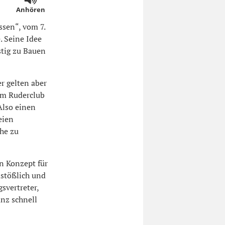
Anhören
ssen“, vom 7.
. Seine Idee
stig zu Bauen
er gelten aber
em Ruderclub
Also einen
eien
che zu
in Konzept für
stößlich und
svertreter,
nz schnell