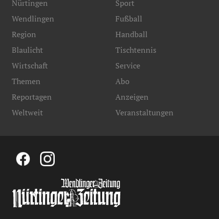
Nürtingen
Sport
Wendlingen
Fußball
Region
Handball
Blaulicht
Tischtennis
Wirtschaft
Service
Themen
Abo
Reportagen
Anzeigen
Weltweit
Veranstaltungen