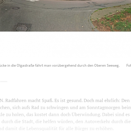
ücke in die Olgastraße fährt man vorübergehend durch den Oberen Seeweg.
Fot
Radfahren macht Spaß. Es ist gesund. Doch mal ehrlich: Den 
achen, sich aufs Rad zu schwingen und am Sonntagmorgen beim
le zu holen, das kostet dann doch Überwindung. Dabei sind es 
durch die Stadt, die helfen würden, den Autoverkehr durch die
d damit die Lebensqualität für alle Bürger zu erhöhen.