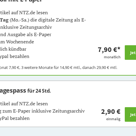
rtikel auf NTZ.de lesen
 Tag
(Mo.-Sa.) die digitale Zeitung als E-
inklusive Zeitungsarchiv
nd Ausgabe als E-Paper
 am Wochenende
7,90 €
*
ich kündbar
ypal bezahlen
monatlich
Monat
7,90 €
, 3 weitere Monate für
14,90 €
mtl., danach
29,90 €
mtl.
Tagespass
für 24 Std.
rtikel auf NTZ.de lesen
2,90 €
 zum E-Paper inklusive Zeitungsarchiv
yPal bezahlen
einmalig