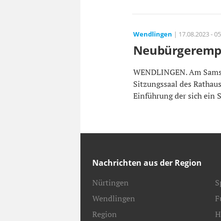
Wendlingen
| 17.08.2023 - 05
Neubürgeremp
WENDLINGEN. Am Samstag
Sitzungssaal des Rathau
Einführung der sich ein S
Nachrichten aus der Region
Nürtingen
S
Wendlingen
F
Region
H