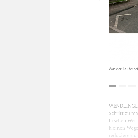
Von der Lauterbr
WENDLINGEN. 
Schritt zu m
frischen Weck
kleinen Wege 
reduzieren un