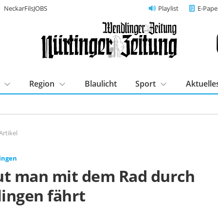
NeckarFilsJOBS
Playlist
E-Pape
Region
Blaulicht
Sport
Aktuelle
Artikel
ingen
ut man mit dem Rad durch
ingen fährt