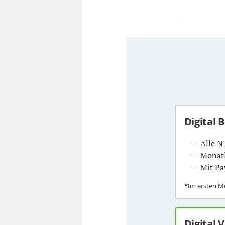
...
Digital 
Alle N
Monatl
Mit Pa
*Im ersten 
Digital 