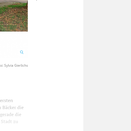
o: Sylvia Gierlichs
Der hintere Teil des Behrwegles ist ganz schön eng.
ersten
 Bäcker die
gerade die
 Stadt zu