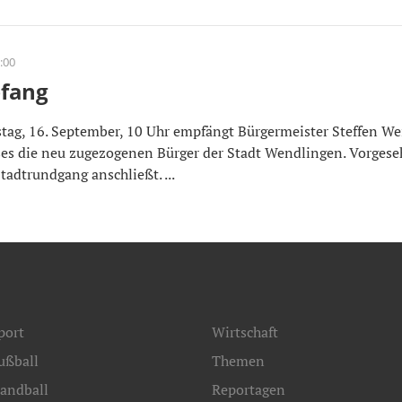
:00
fang
, 16. September, 10 Uhr empfängt Bürgermeister Steffen We
ses die neu zugezogenen Bürger der Stadt Wendlingen. Vorgeseh
tadtrundgang anschließt. ...
port
Wirtschaft
ußball
Themen
andball
Reportagen