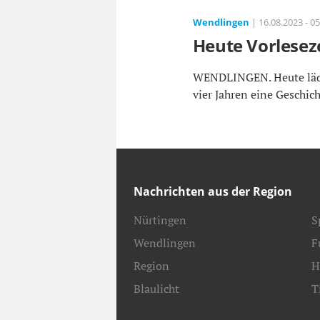
Wendlingen
| 16.08.2023 - 05
Heute Vorlesez
WENDLINGEN. Heute lädt d
vier Jahren eine Geschicht
Nachrichten aus der Region
Nürtingen
S
Wendlingen
F
Region
H
Blaulicht
T