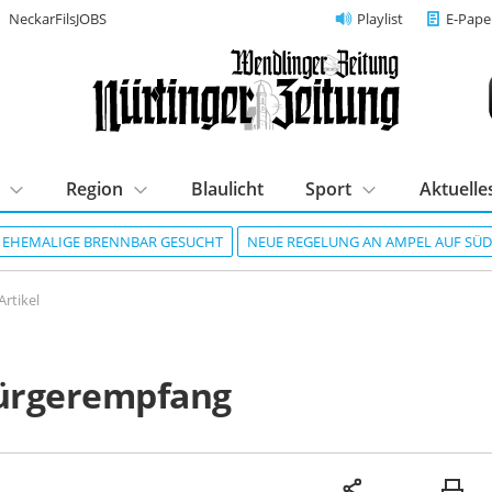
NeckarFilsJOBS
Playlist
E-Pape
Region
Blaulicht
Sport
Aktuelle
R EHEMALIGE BRENNBAR GESUCHT
NEUE REGELUNG AN AMPEL AUF SÜ
Artikel
ürgerempfang