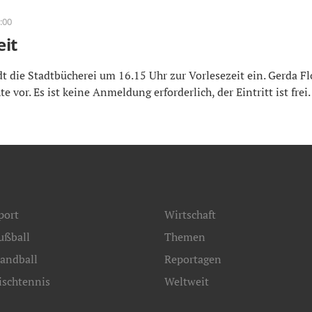
:00
eit
ie Stadtbücherei um 16.15 Uhr zur Vorlesezeit ein. Gerda Floh
e vor. Es ist keine Anmeldung erforderlich, der Eintritt ist frei.
port
Wirtschaft
ußball
Themen
andball
Reportagen
ischtennis
Weltweit