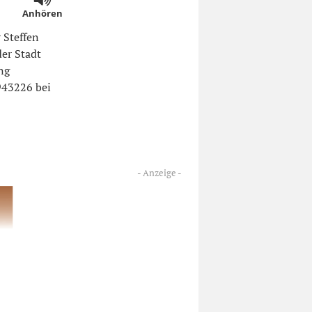
Anhören
 Steffen
er Stadt
ng
 943226 bei