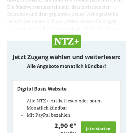
Die Stadtverwaltung teilt mit, dass zwischen der
Bahnlinie und dem geplanten neuen Wohngebiet im
Bereich der neuen bahnparallelen Trasse die Bagger
anrücken. Sie sollen die Grundlagen dafür schaffen, ...
Jetzt Zugang wählen und weiterlesen:
Alle Angebote monatlich kündbar!
Digital Basis Website
Alle NTZ+-Artikel lesen oder hören
Monatlich kündbar
Mit PayPal bezahlen
2,90 €
*
monatlich