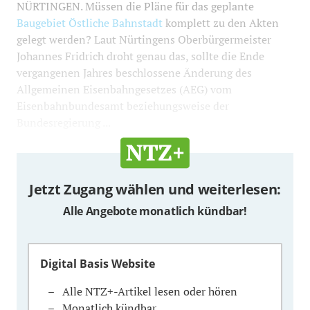
NÜRTINGEN. Müssen die Pläne für das geplante
Baugebiet Östliche Bahnstadt
komplett zu den Akten
gelegt werden? Laut Nürtingens Oberbürgermeister
Johannes Fridrich droht genau das, sollte die Ende
vergangenen Jahres beschlossene Änderung des
Allgemeinen Eisenbahngesetzes (AEG) vom
Eisenbahnbundesamt beziehungsweise der
Bundesregierung ...
Jetzt Zugang wählen und weiterlesen:
Alle Angebote monatlich kündbar!
Digital Basis Website
Alle NTZ+-Artikel lesen oder hören
Monatlich kündbar