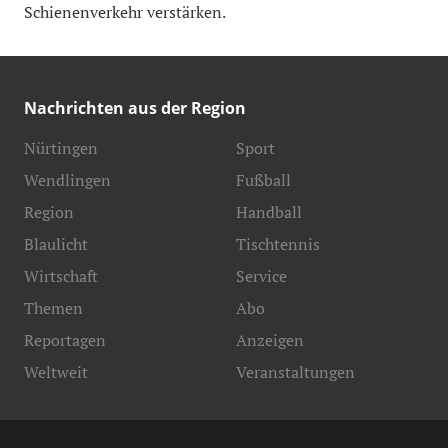
Schienenverkehr verstärken.
Nachrichten aus der Region
Nürtingen
Sport
Wendlingen
Fußball
Region
Handball
Blaulicht
Tischtennis
Wirtschaft
Service
Themen
Abo
Reportagen
Anzeigen
Weltweit
Veranstaltungen