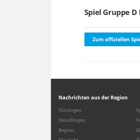
Spiel Gruppe D
Zum offiziellen Spi
Nachrichten aus der Region
Nürtingen
S
Wendlingen
F
Region
H