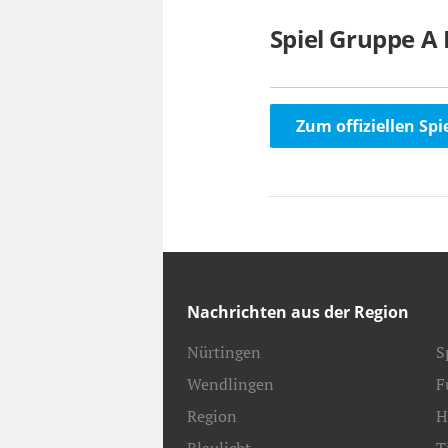
Spiel Gruppe A
Zum offiziellen Spi
Nachrichten aus der Region
Nürtingen
S
Wendlingen
F
Region
H