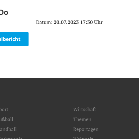
 Do
Datum:
20.07.2023 17:30 Uhr
elbericht
port
Wirtschaft
ußball
Themen
andball
Reportagen