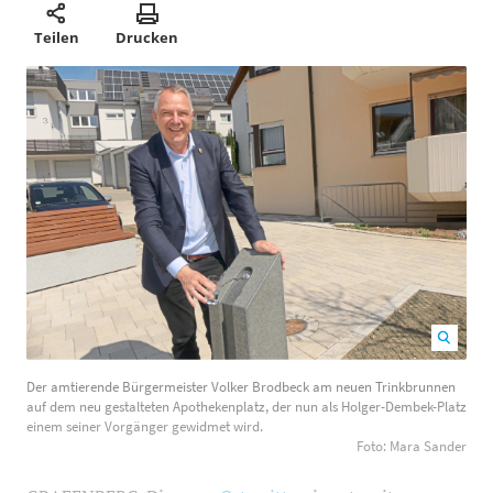
Teilen
Drucken
Der amtierende Bürgermeister Volker Brodbeck am
Der amtierende Bürgermeister Volker Brodbeck am neuen Trinkbrunnen
neuen Trinkbrunnen auf dem neu gestalteten
auf dem neu gestalteten Apothekenplatz, der nun als Holger-Dembek-Platz
Apothekenplatz, der nun als Holger-Dembek-Platz
einem seiner Vorgänger gewidmet wird.
Foto: Mara Sander
einem seiner Vorgänger gewidmet wird. Foto: Mara
Sander
1200
800