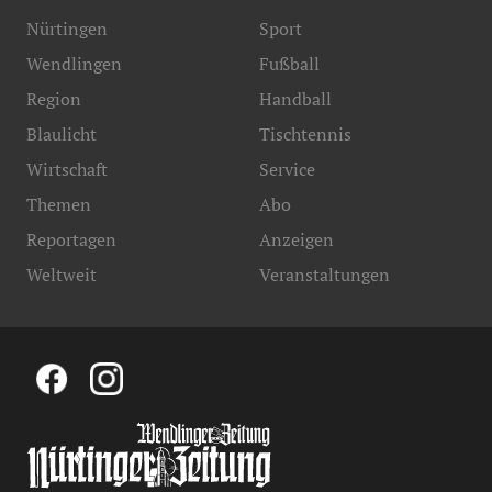
Nürtingen
Sport
Wendlingen
Fußball
Region
Handball
Blaulicht
Tischtennis
Wirtschaft
Service
Themen
Abo
Reportagen
Anzeigen
Weltweit
Veranstaltungen