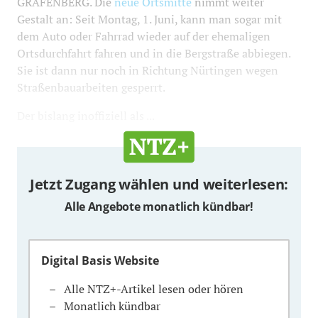
GRAFENBERG. Die
neue Ortsmitte
nimmt weiter
Gestalt an: Seit Montag, 1. Juni, kann man sogar mit
dem Auto oder Fahrrad wieder auf der ehemaligen
Ortsdurchfahrt fahren und in die Bergstraße abbiegen.
Sie ist dann nur noch in Richtung Nürtingen wegen
Straßenbauarbeiten gesperrt.
Der bislang inoffiziell als ...
Jetzt Zugang wählen und weiterlesen:
Alle Angebote monatlich kündbar!
Digital Basis Website
Alle NTZ+-Artikel lesen oder hören
Monatlich kündbar