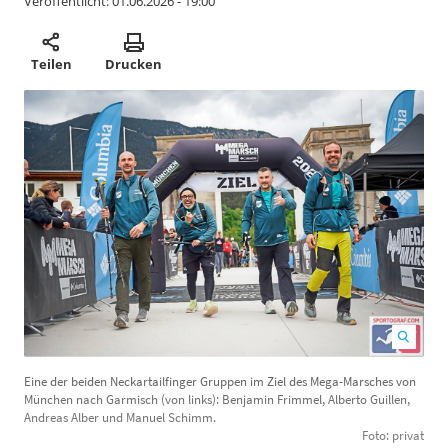
Veröffentlicht:
01.06.2026 - 19:00
Teilen
Drucken
Eine der beiden Neckartailfinger Gruppen im Ziel des Mega-Marsches von
A
München nach Garmisch (von links): Benjamin Frimmel, Alberto Guillen,
P
Andreas Alber und Manuel Schimm.
Foto: privat