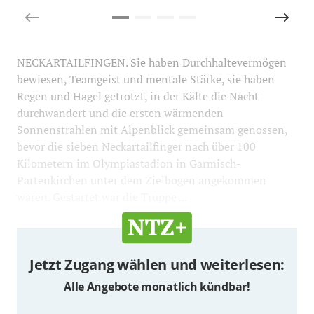
NECKARTAILFINGEN. Sie haben Durchhaltevermögen
bewiesen, Teamgeist und mentale Stärke, sie haben
Regen und Hagel getrotzt, in der Kälte die Nacht
durchwandert und die ersten wärmenden
Sonnenstrahlen mit Alpenblick gemeinsam genossen,
bevor die sieben Neckartailfinger nach über 100
Kilometern im Olympiastadion in Garmisch-
Partenkirchen unter dem Zielbogen angekommen
waren. Gestartet war die Truppe ...
Jetzt Zugang wählen und weiterlesen:
Alle Angebote monatlich kündbar!