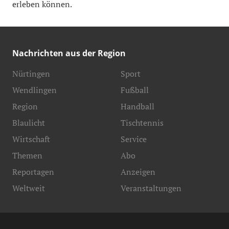
erleben können.
Nachrichten aus der Region
Nürtingen
Sport
Wendlingen
Fußball
Region
Handball
Blaulicht
Tischtennis
Wirtschaft
Service
Themen
Abo
Reportagen
Anzeigen
Weltweit
Veranstaltungen