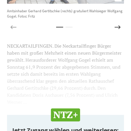
Amtsinhaber Gerhard Gertitschke (rechts) gratuliert Wahlsieger Wolfgang
W
Gogel. Fotos: Fritz
F
NECKARTAILFINGEN. Die Neckartailfinger Bürger
haben mit großer Mehrheit einen neuen Bürgermeister
gewählt. Herausforderer Wolfgang Gogel erhielt am
Sonntag 61,9 Prozent der abgegebenen Stimmen, und
setzte sich damit bereits im ersten Wahlgang
überraschend klar gegen den aktuellen Rathauschef
Gerhard Gertitschke (29,66 Prozent) durch. Den
Kandidaten Doris Aschauer (7,56 Prozent) und Ulrich
Werner ...
Jetzt Zugang wählen und weiterlesen: