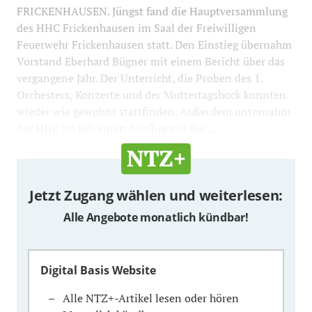
FRICKENHAUSEN. Jüngst fand die Hauptversammlung
des HHC Frickenhausen im Saal der Freiwilligen
Feuerwehr Frickenhausen statt. Den Einstieg übernahm
Vorstand Eberhard Bügner mit einem Bericht über das
vergangene Jahr. Der Unterricht, die Proben des 1.
Orchesters, Konzerte und der Muttertagshock konnten
wieder wie gewohnt stattfinden. Außerdem unternahm
der HHC im Juli einen Ausflug mit der ...
Jetzt Zugang wählen und weiterlesen:
Alle Angebote monatlich kündbar!
Digital Basis Website
Alle NTZ+-Artikel lesen oder hören