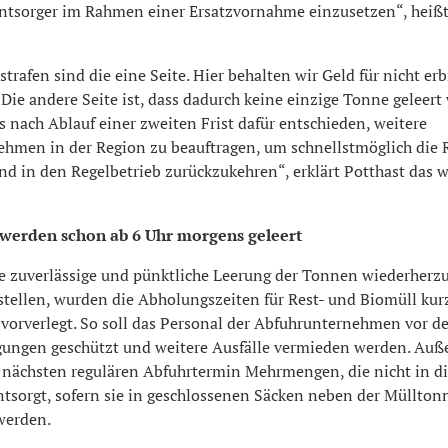
Entsorger im Rahmen einer Ersatzvornahme einzusetzen“, heißt 
strafen sind die eine Seite. Hier behalten wir Geld für nicht er
 Die andere Seite ist, dass dadurch keine einzige Tonne geleert
 nach Ablauf einer zweiten Frist dafür entschieden, weitere
ehmen in der Region zu beauftragen, um schnellstmöglich die
d in den Regelbetrieb zurückzukehren“, erklärt Potthast das w
werden schon ab 6 Uhr morgens geleert
die zuverlässige und pünktliche Leerung der Tonnen wiederherz
stellen, wurden die Abholungszeiten für Rest- und Biomüll kurzf
vorverlegt. So soll das Personal der Abfuhrunternehmen vor d
ungen geschützt und weitere Ausfälle vermieden werden. Au
nächsten regulären Abfuhrtermin Mehrmengen, die nicht in d
ntsorgt, sofern sie in geschlossenen Säcken neben der Müllton
werden.