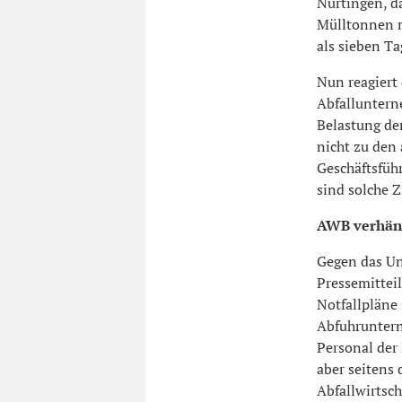
Nürtingen, da
Mülltonnen m
als sieben Ta
Nun reagiert
Abfalluntern
Belastung de
nicht zu den
Geschäftsfüh
sind solche 
AWB verhäng
Gegen das Unt
Pressemittei
Notfallpläne
Abfuhruntern
Personal der
aber seitens 
Abfallwirtsc