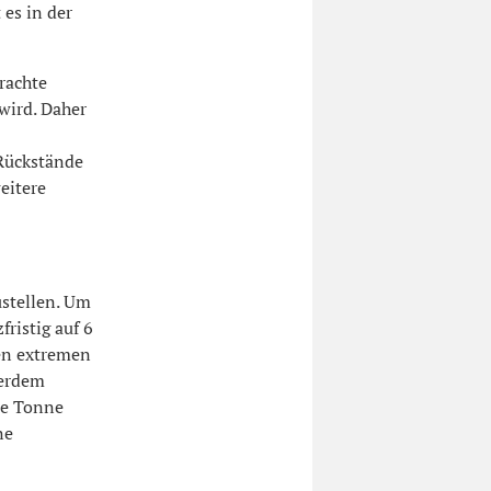
es in der
brachte
 wird. Daher
 Rückstände
eitere
ustellen. Um
ristig auf 6
en extremen
ßerdem
ie Tonne
ne