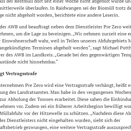
ss der Restmüll dort seit einer Woche nicht abgeholt wurde un
ittlerweile überlaufen. In Raidwangen sei der Biomüll trotz d
ge nicht abgeholt worden, berichtete eine andere Leserin.
 der AWB und beauftragt neben dem Dienstleister Pre Zero wei
ehmen, um die Lage zu bereinigen. „Wir nehmen zurzeit eine 
r Einwohnerschaft wahr, weil in Teilen unseres Abfuhrgebiets
 angekündigten Terminen abgeholt werden“, sagt Michael Potth
rer des AWB im Landkreis. „Gerade bei den gegenwärtigen Tem
Zustände nicht hinnehmbar.“
t Vertragsstrafe
ernehmen Pre Zero wird eine Vertragsstrafe verhängt, heißt es
lung des Landratsamtes. Man habe in den vergangenen Wochen
 zur Abholung der Tonnen erarbeitet. Diese sahen die Einbindu
ehmen vor. Zudem sei ein früherer Arbeitsbeginn bewilligt wo
 Müllabfuhr vor der Hitzewelle zu schützen. „Nachdem diese A
des Dienstleisters nicht eingehalten wurden, sieht sich der
haftsbetrieb gezwungen, eine weitere Vertragsstrafe auszuspre