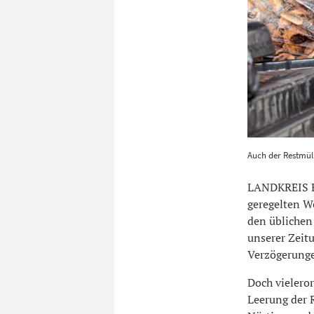
Auch der Rest
Auch der Restmüll 
(Symbolbild)
LANDKREIS ES
geregelten W
den üblichen
unserer Zeitu
Verzögerungen
Doch vieleror
Leerung der R