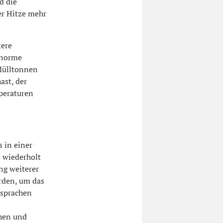
d die
er Hitze mehr
tere
enorme
 Mülltonnen
ast, der
peraturen
 in einer
 wiederholt
ng weiterer
rden, um das
bsprachen
chen und