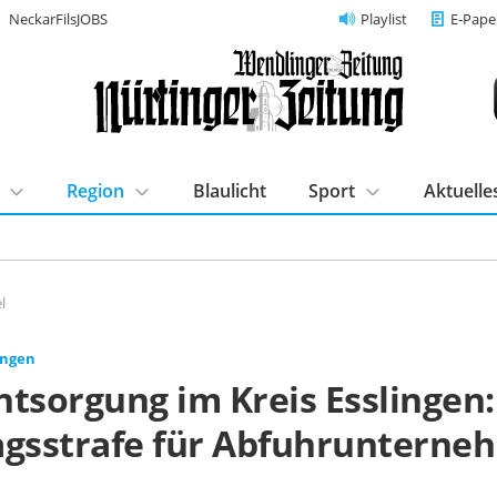
NeckarFilsJOBS
Playlist
E-Pape
Region
Blaulicht
Sport
Aktuelle
l
ingen
ntsorgung im Kreis Esslingen:
agsstrafe für Abfuhrunterne