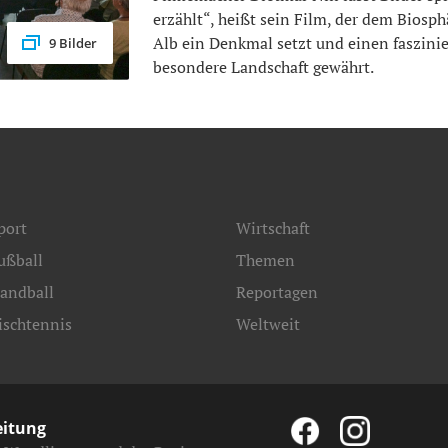
erzählt“, heißt sein Film, der dem Biosp
Alb ein Denkmal setzt und einen faszinie
9 Bilder
besondere Landschaft gewährt.
port
Wirtschaft
ußball
Themen
andball
Reportagen
ischtennis
Weltweit
eitung