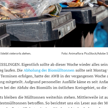
müll bleibt vielerorts stehen. Foto: Animaflora PicsStock/Ado
bleibt vielerorts stehen.
Foto: Animaflora PicsStock/Adobe S
1200
800
SLINGEN. Eigentlich sollte ab dieser Woche wieder alles sei
eg laufen. Die
Abholung der Biomülltonnen
sollte seit Montag
 Terminen erfolgen, hatte der AWB in der vergangenen Woche 
ng mitgeteilt. Aufgrund personeller Ausfälle käme es seit Anfa
 bei der Abfuhr des Biomülls im östlichen Kreisgebiet, so die 
ts bleiben die Mülltonnen weiterhin stehen. Mittlerweile ist a
estmülltonnen betroffen. So berichtet uns ein Leser aus der M