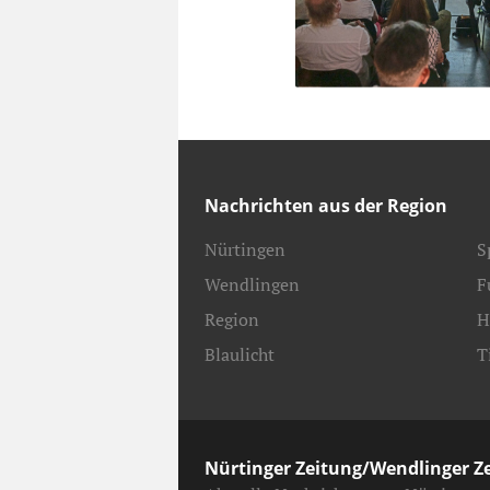
Nachrichten aus der Region
Nürtingen
S
Wendlingen
F
Region
H
Blaulicht
T
Nürtinger Zeitung/Wendlinger Z