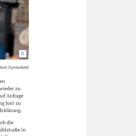
be Stock
tock (Symbolbild)
nen
 wieder zu
auf Anfrage
ng Juni zu
Erklärung.
uch die
ühlstraße in