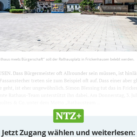
n „Rathaus meets Bürgerschaft“ soll der Rathausplatz in Frick
athaus meets Bürgerschaft“ soll der Rathausplatz in Frickenhausen belebt werden.
. Foto: Ralf Just
1200
800
N. Dass Bürgermeister oft Allrounder sein müssen, ist hinlä
Fassanstecher treten sie zum Beispiel oft auf. Dass einer aber g
e geht, ist eher ungewöhnlich. Simon Blessing tut das in Frick
mte Rathaus-Team unterstützt ihn dabei. Am Donnerstag, 3. Jul
hultes & Co. unter dem Motto „Rathausteam ...
Jetzt Zugang wählen und weiterlesen: