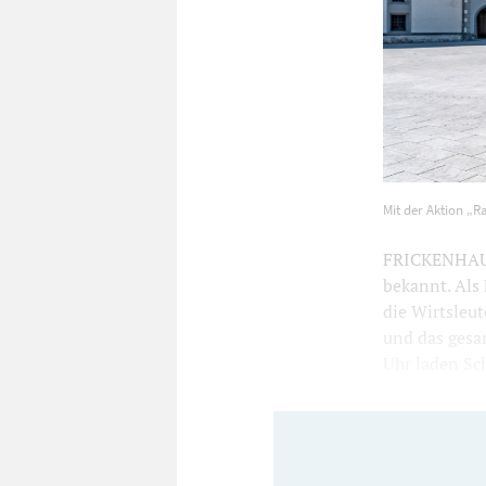
Mit der Aktio
Mit der Aktion „R
belebt werden
FRICKENHAUSE
bekannt. Als 
die Wirtsleut
und das gesa
Uhr laden Sc