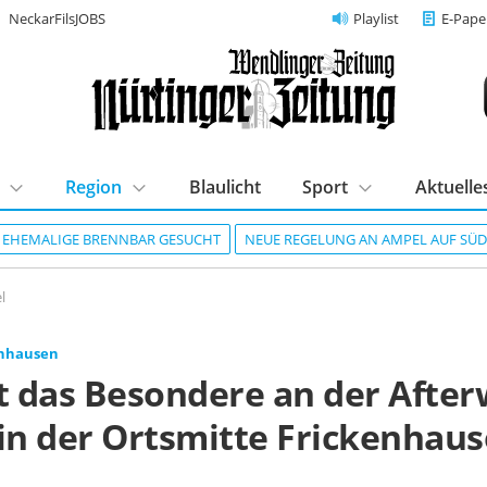
NeckarFilsJOBS
Playlist
E-Pape
Region
Blaulicht
Sport
Aktuelle
R EHEMALIGE BRENNBAR GESUCHT
NEUE REGELUNG AN AMPEL AUF SÜ
l
enhausen
st das Besondere an der After
 in der Ortsmitte Frickenhau