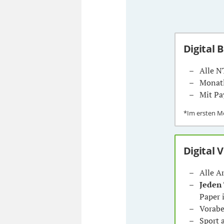
Digital 
Alle N
Monatl
Mit Pa
*Im ersten 
Digital 
Alle A
Jeden
Paper 
Vorabe
Sport