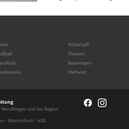
port
Wirtschaft
ußball
Themen
andball
Reportagen
ischtennis
Weltweit
eitung
, Wendlingen und der Region
um
Datenschutz
AGB