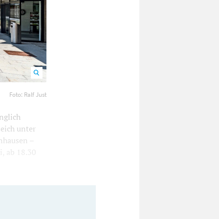
enhausen
Foto: Ralf Just
nglich
leich unter
enhausen –
i, ab 18.30