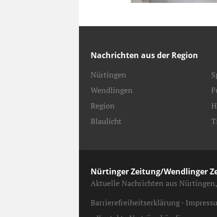
Nachrichten aus der Region
Nürtingen
S
Wendlingen
F
Region
H
Blaulicht
T
Nürtinger Zeitung/Wendlinger Z
Aktuelle Nachrichten aus Nürtingen
Barrierefreiheitserklärung
Impress