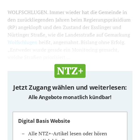
WOLFSCHLUGEN. Immer wieder hat die Gemeinde in
den zurückliegenden Jahren beim Regierungspräsidium
(RP) angeklopft und den Zustand der Esslinger und
Nürtinger Straße, wie die Landesstraße auf Gemarkung
Wolfschlugen
heißt, angemahnt. Bislang ohne Erfolg.
„Entweder wurde gerade ein Monitoring gemacht,
welche Straßen priorisiert ...
Jetzt Zugang wählen und weiterlesen:
Alle Angebote monatlich kündbar!
Digital Basis Website
Alle NTZ+-Artikel lesen oder hören