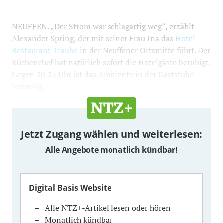
NEUFFEN. „Der Strom war schlagartig weg“, erzählt
Alexander Spring, der mit seiner Frau Ina das
Hotel-
Restaurant Traube
in der Neuffener Ortsmitte führt. Der
Küchenchef hat natürlich sofort die Hotelgäste beruhigt.
Gegen 20.25 Uhr ist das Ambiente in der Gaststube
heimelig. ...
Jetzt Zugang wählen und weiterlesen:
Alle Angebote monatlich kündbar!
Digital Basis Website
Alle NTZ+-Artikel lesen oder hören
Monatlich kündbar