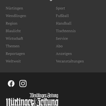
Nürtingen
Sport
Wendlingen
Fußball
Region
Handball
Blaulicht
Tischtennis
Wirtschaft
Service
Themen
Abo
Reportagen
Anzeigen
Weltweit
Veranstaltungen