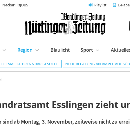
NeckarFilsJOBS
Playlist
E-Pape
Region
Blaulicht
Sport
Aktuelle
R EHEMALIGE BRENNBAR GESUCHT
NEUE REGELUNG AN AMPEL AUF SÜ
l
andratsamt Esslingen zieht 
 sind ab Montag, 3. November, zeitweise nicht zu erre