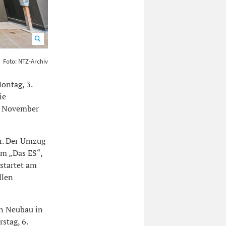
800
Foto: NTZ-Archiv
ontag, 3.
ie
7. November
r. Der Umzug
im „Das ES“,
startet am
llen
en Neubau in
stag, 6.