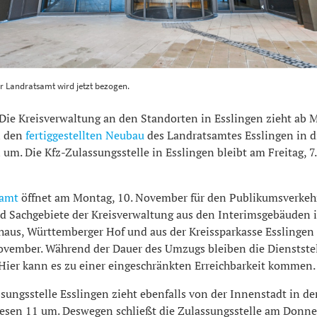
linger Landratsamt wird jetzt bezogen. Foto: NTZ-Archiv
1200
r Landratsamt wird jetzt bezogen.
ie Kreisverwaltung an den Standorten in Esslingen zieht ab M
n den
fertiggestellten Neubau
des Landratsamtes Esslingen in d
um. Die Kfz-Zulassungsstelle in Esslingen bleibt am Freitag, 
samt
öffnet am Montag, 10. November für den Publikumsverkeh
d Sachgebiete der Kreisverwaltung aus den Interimsgebäuden 
aus, Württemberger Hof und aus der Kreissparkasse Esslingen 
ovember. Während der Dauer des Umzugs bleiben die Dienstste
 Hier kann es zu einer eingeschränkten Erreichbarkeit kommen.
sungsstelle Esslingen zieht ebenfalls von der Innenstadt in d
esen 11 um. Deswegen schließt die Zulassungsstelle am Donner