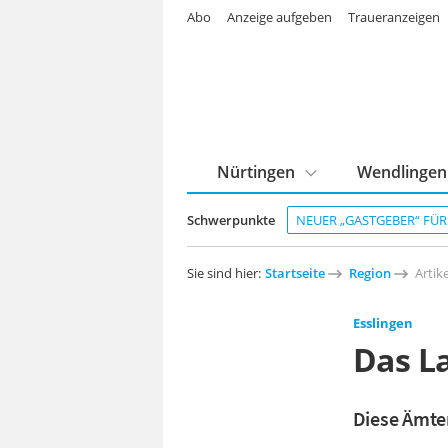
Abo
Anzeige aufgeben
Traueranzeigen
Nürtingen
Wendlingen
Schwerpunkte
NEUER „GASTGEBER“ FÜ
Sie sind hier:
Startseite
Region
Artike
Esslingen
Das L
Diese Ämter