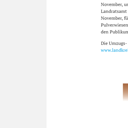
November, um
Landratsamt 
November, für
Pulverwiesen
den Publikum
Die Umzugs- 
www.landkrei