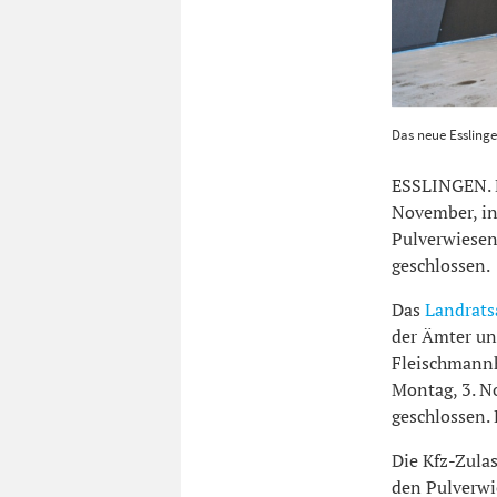
Das neue Ess
Das neue Esslinge
ESSLINGEN. D
November, i
Pulverwiesen 
geschlossen.
Das
Landrat
der Ämter un
Fleischmannh
Montag, 3. N
geschlossen.
Die Kfz-Zulas
den Pulverwi