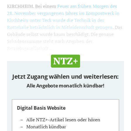
KIRCHHEIM. Bei einem
Feuer am frühen Morgen des
28. November vergangenen Jahres im Kompostwerk in
Kirchheim unter Teck wurde die Technik in der
Rottehalle beträchtlich in Mitleidenschaft gezogen
. Das
Gebäude selbst wurde kaum beschädigt. Die genaue
Schadenssumme steht nach Angaben der
Betriebsgesellschaft ...
Jetzt Zugang wählen und weiterlesen:
Alle Angebote monatlich kündbar!
Digital Basis Website
Alle NTZ+-Artikel lesen oder hören
Monatlich kündbar