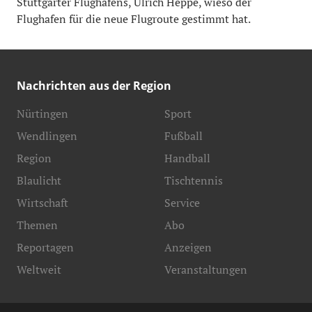
Stuttgarter Flughafens, Ulrich Heppe, wieso der
Flughafen für die neue Flugroute gestimmt hat.
Nachrichten aus der Region
Nürtingen
Sport
Wendlingen
Fußball
Region
Handball
Blaulicht
Tischtennis
Wirtschaft
Service
Themen
Abo
Reportagen
Anzeigen
Weltweit
Veranstaltungen