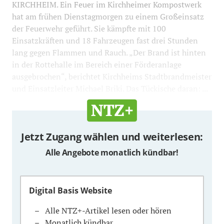
KIRCHHEIM. Ein Feuer im Kirchheimer Kompostwerk
hat am frühen Dienstagmorgen zu einem Großeinsatz
der Feuerwehr geführt. Sie kämpfte mit 100
Einsatzkräften und 18 Fahrzeugen fast drei Stunden
lang gegen Flammen und Rauch. „Der Brand ist hinten
in der Rottehalle im Bereich einer Förderanlage
ausgebrochen“, berichtet Kirchheims Stadtbrandmeister
und Einsatzleiter Michael Briki. Das Tückische daran: ...
Jetzt Zugang wählen und weiterlesen:
Alle Angebote monatlich kündbar!
Digital Basis Website
Alle NTZ+-Artikel lesen oder hören
Monatlich kündbar