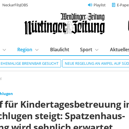
NeckarFilsJOBS
Playlist
E-Pape
Region
Blaulicht
Sport
Aktuelle
R EHEMALIGE BRENNBAR GESUCHT
NEUE REGELUNG AN AMPEL AUF SÜ
l
chlugen
f für Kindertagesbetreuung i
chlugen steigt: Spatzenhaus-
ng wird sehnlich erwartet