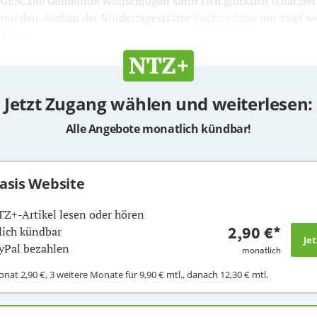
. Die Gemeinde Wolfschlugen kann sich glücklich schätzen, 
hren den Ausbau der Kindertagesstätte
Spatzenhaus
um zwei we
lant
...
Jetzt Zugang wählen und weiterlesen:
Alle Angebote monatlich kündbar!
Basis Website
TZ+-Artikel lesen oder hören
2,90 €
*
ich kündbar
yPal bezahlen
monatlich
Monat
2,90 €
, 3 weitere Monate für
9,90 €
mtl., danach
12,30 €
mtl.