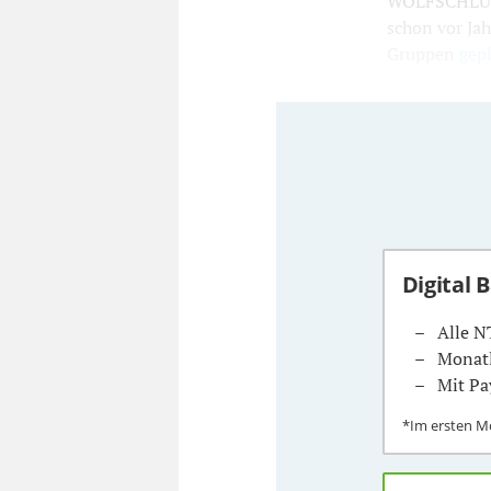
WOLFSCHLUGEN
schon vor Ja
Gruppen
gep
Digital 
Alle N
Monatl
Mit Pa
*Im ersten 