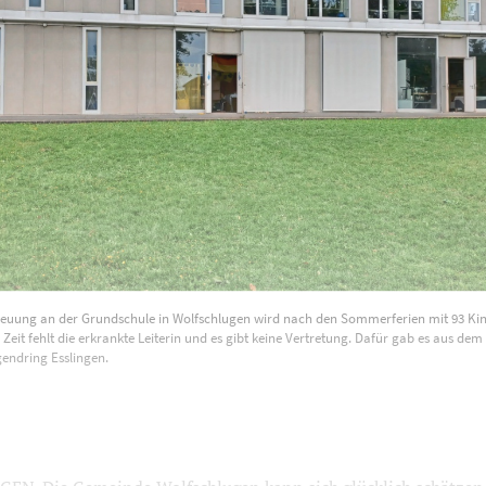
reuung an der Grundschule in Wolfschlugen wird nach den Sommerferien mit 93 Kind
r Zeit fehlt die erkrankte Leiterin und es gibt keine Vertretung. Dafür gab es aus d
gendring Esslingen.