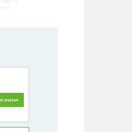
dass sie
itere