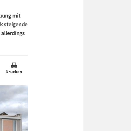
euung mit
rk steigende
 allerdings
Drucken