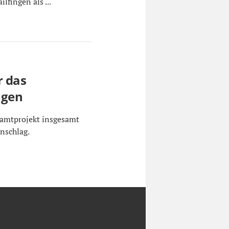
lfingen als ...
r das
ugen
samtprojekt insgesamt
nschlag.