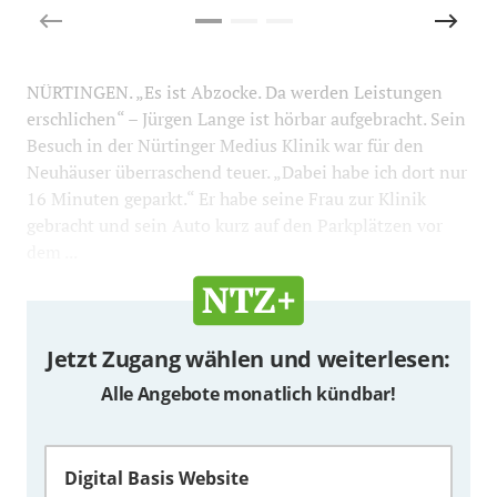
NÜRTINGEN. „Es ist Abzocke. Da werden Leistungen
erschlichen“ – Jürgen Lange ist hörbar aufgebracht. Sein
Besuch in der Nürtinger Medius Klinik war für den
Neuhäuser überraschend teuer. „Dabei habe ich dort nur
16 Minuten geparkt.“ Er habe seine Frau zur Klinik
gebracht und sein Auto kurz auf den Parkplätzen vor
dem ...
Jetzt Zugang wählen und weiterlesen:
Alle Angebote monatlich kündbar!
Digital Basis Website