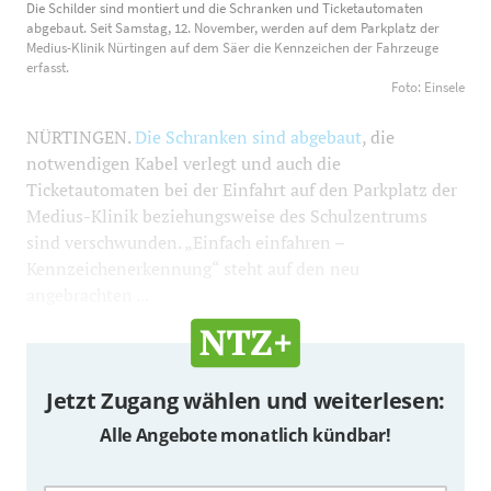
Die Schilder sind montiert und die Schranken und Ticketautomaten
Ticketautomaten abgebaut. Seit Samstag, 12. November,
abgebaut. Seit Samstag, 12. November, werden auf dem Parkplatz der
werden auf dem Parkplatz der Medius-Klinik Nürtingen
Medius-Klinik Nürtingen auf dem Säer die Kennzeichen der Fahrzeuge
erfasst.
auf dem Säer die Kennzeichen der Fahrzeuge erfasst.
Foto: Einsele
Foto: Einsele
700
595
NÜRTINGEN.
Die Schranken sind abgebaut
, die
notwendigen Kabel verlegt und auch die
Ticketautomaten bei der Einfahrt auf den Parkplatz der
Medius-Klinik beziehungsweise des Schulzentrums
sind verschwunden. „Einfach einfahren –
Kennzeichenerkennung“ steht auf den neu
angebrachten ...
Jetzt Zugang wählen und weiterlesen:
Alle Angebote monatlich kündbar!