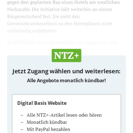
gegen den geplanten Bau eines Hotels am westlichen
Neckarufer. Die Initiative hält weiterhin an einem
Bürgerentscheid fest. Sie sieht den
Gemeinderatsbeschluss zu den Hotelplänen nicht
vollständig aufgehoben.
NÜRTINGEN. Zwei Aktenordner mit insgesamt 4701 ...
Jetzt Zugang wählen und weiterlesen:
Alle Angebote monatlich kündbar!
Digital Basis Website
Alle NTZ+-Artikel lesen oder hören
Monatlich kündbar
Mit PayPal bezahlen