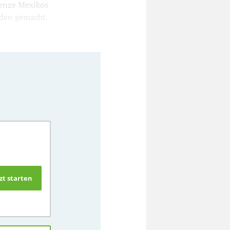
renze Mexikos
rden gemacht.