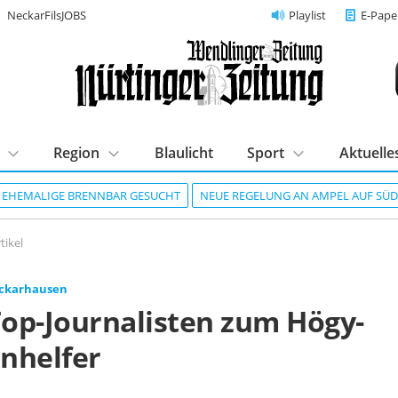
NeckarFilsJOBS
Playlist
E-Pape
Region
Blaulicht
Sport
Aktuelle
R EHEMALIGE BRENNBAR GESUCHT
NEUE REGELUNG AN AMPEL AUF SÜ
tikel
ckarhausen
op-Journalisten zum Högy-
nhelfer