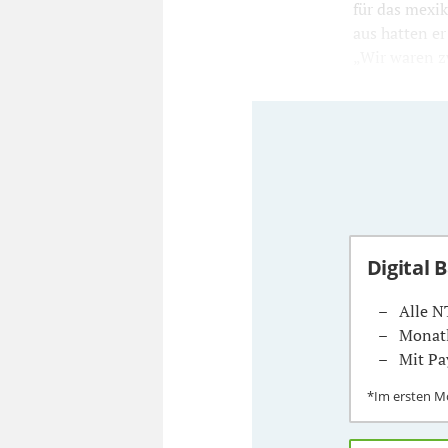
für das mexi
aus hatten e
„Wir waren zw
Digital 
Alle N
Monatl
Mit Pa
*Im ersten 