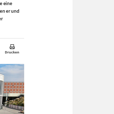
e eine
en er und
er
Drucken