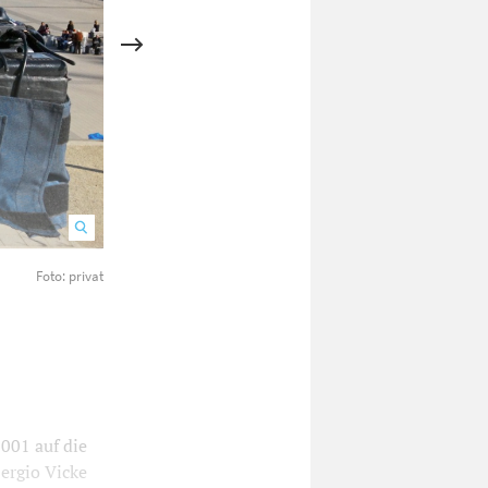
Foto: privat
Weltweit unterwegs gewesen: Sergio Vicke berichtet für den 
Pyramide des Kukulcán in Chichén Itzá. Es ist seit dem Jahr 2
sowie ein UNESCO-Weltkulturerbe seit 1988.
001 auf die
ergio Vicke