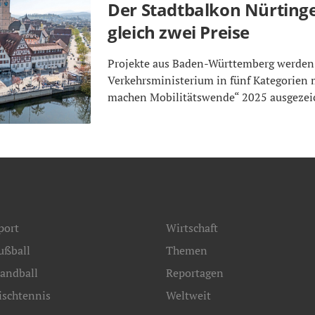
Der Stadtbalkon Nürtin
gleich zwei Preise
Projekte aus Baden-Württemberg werde
Verkehrsministerium in fünf Kategorien 
machen Mobilitätswende“ 2025 ausgezei
port
Wirtschaft
ußball
Themen
andball
Reportagen
ischtennis
Weltweit