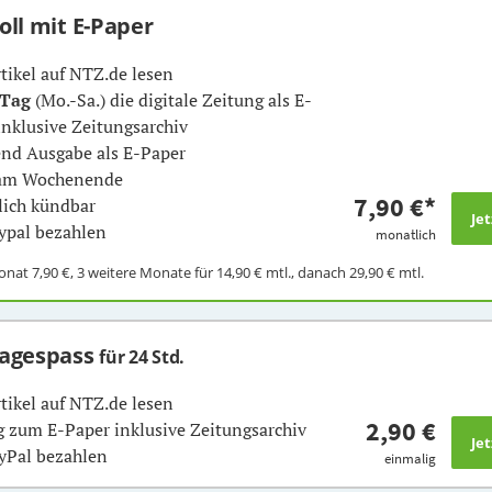
Voll mit E-Paper
rtikel auf NTZ.de lesen
 Tag
(Mo.-Sa.) die digitale Zeitung als E-
inklusive Zeitungsarchiv
nd Ausgabe als E-Paper
 am Wochenende
7,90 €
*
ich kündbar
ypal bezahlen
monatlich
Monat
7,90 €
, 3 weitere Monate für
14,90 €
mtl., danach
29,90 €
mtl.
Tagespass
für 24 Std.
rtikel auf NTZ.de lesen
2,90 €
 zum E-Paper inklusive Zeitungsarchiv
yPal bezahlen
einmalig