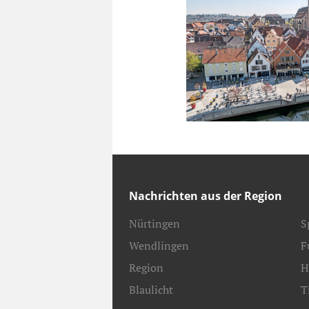
Nachrichten aus der Region
Nürtingen
S
Wendlingen
F
Region
H
Blaulicht
T