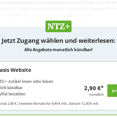
kanische Fernsehen vom sogenannten Ground Zero. Von der G
r und sein Team sich zuvor mit dem Auto auf den Weg nach No
eieinhalb Tage unterwegs“, erzählt der Journalist. ...
Jetzt Zugang wählen und weiterlesen:
Alle Angebote monatlich kündbar!
Basis Website
TZ+-Artikel lesen oder hören
2,90 €
*
ich kündbar
yPal bezahlen
monatlich
Monat
2,90 €
, 3 weitere Monate für
9,90 €
mtl., danach
12,30 €
mtl.