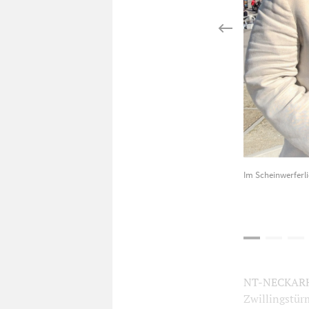
Im Scheinwerferlic
NT-NECKARHAU
Zwillingstürm