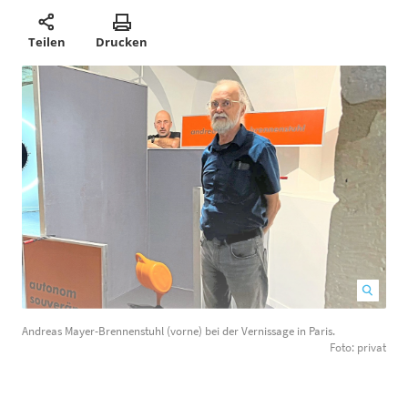
Teilen
Drucken
Andreas Mayer-Brennenstuhl (vorne) bei der Vernissage in Paris.
D
Foto: privat
A
g