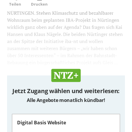
Teilen
Drucken
NÜRTINGEN. Stehen Klimaschutz und bezahlbarer
Wohnraum beim geplanten IBA-Projekt in Nürtingen
wirklich ganz oben auf der Agenda? Das fragen sich Kai
Hansen und Klaus Nägele. Die beiden Nürtinger stehen
an der Spitze der Initiative iba-nt und wollen
zusammen mit weiteren Bürgern – „wir haben schon
über 50 Interessenten“ – im Rahmen der Bahnstadt-
Bebauung ein bürgerschaftliches Projekt aufs Gleis ...
Jetzt Zugang wählen und weiterlesen:
Alle Angebote monatlich kündbar!
Digital Basis Website