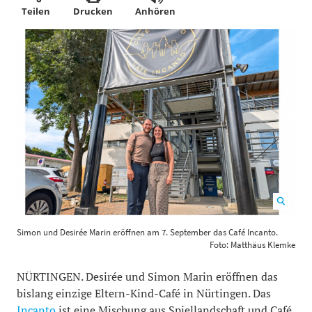
Teilen
Drucken
Anhören
Simon und Desirée Marin eröffnen am 7. September das
Simon und Desirée Marin eröffnen am 7. September das Café Incanto.
Café Incanto. Foto: Matthäus Klemke
1200
800
Foto: Matthäus Klemke
NÜRTINGEN. Desirée und Simon Marin eröffnen das
bislang einzige Eltern-Kind-Café in Nürtingen. Das
Incanto
ist eine Mischung aus Spiellandschaft und Café.