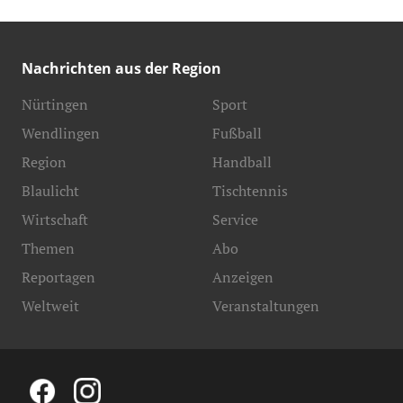
Nachrichten aus der Region
Nürtingen
Sport
Wendlingen
Fußball
Region
Handball
Blaulicht
Tischtennis
Wirtschaft
Service
Themen
Abo
Reportagen
Anzeigen
Weltweit
Veranstaltungen