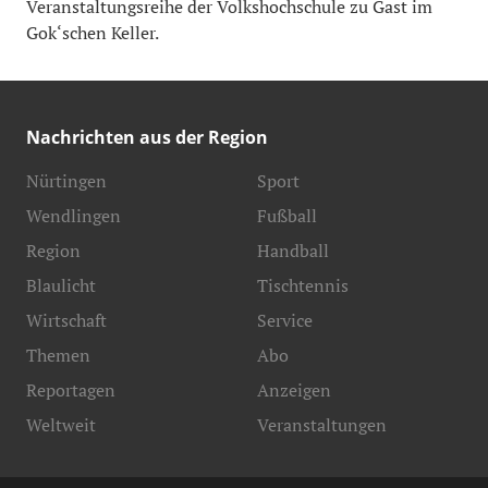
Veranstaltungsreihe der Volkshochschule zu Gast im
Gok‘schen Keller.
Nachrichten aus der Region
Nürtingen
Sport
Wendlingen
Fußball
Region
Handball
Blaulicht
Tischtennis
Wirtschaft
Service
Themen
Abo
Reportagen
Anzeigen
Weltweit
Veranstaltungen