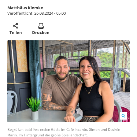
Matthäus Klemke
Veröffentlicht:
26.08.2024 - 05:00
Teilen
Drucken
Begrüßen bald ihre ersten Gäste im Café Incanto:
Begrüßen bald ihre ersten Gäste im Café Incanto: Simon und Desirée
Simon und Desirée Marin. Im Hintergrund die große
Marin. Im Hintergrund die große Spiellandschaft.