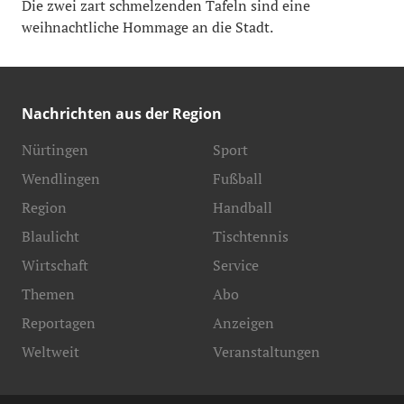
Die zwei zart schmelzenden Tafeln sind eine
weihnachtliche Hommage an die Stadt.
Nachrichten aus der Region
Nürtingen
Sport
Wendlingen
Fußball
Region
Handball
Blaulicht
Tischtennis
Wirtschaft
Service
Themen
Abo
Reportagen
Anzeigen
Weltweit
Veranstaltungen