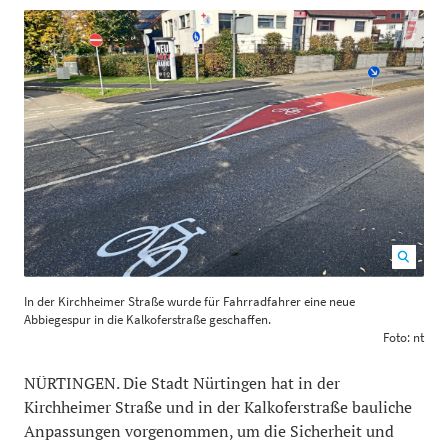
In der Kirchheimer Straße wurde für Fahrradfahrer eine
In der Kirchheimer Straße wurde für Fahrradfahrer eine neue
neue Abbiegespur in die Kalkoferstraße geschaffen.
Abbiegespur in die Kalkoferstraße geschaffen.
Foto: nt
1200
800
Foto: nt
NÜRTINGEN. Die Stadt Nürtingen hat in der
Kirchheimer Straße und in der Kalkoferstraße bauliche
Anpassungen vorgenommen, um die Sicherheit und