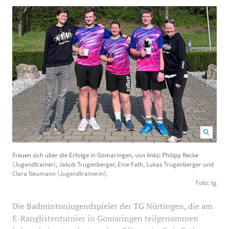
Freuen sich über die Erfolge in Gomaringen, von links:
Freuen sich über die Erfolge in Gomaringen, von links: Philipp Recke
Philipp Recke (Jugendtrainer), Jakob Trugenberger, Enie
(Jugendtrainer), Jakob Trugenberger, Enie Fath, Lukas Trugenberger und
Fath, Lukas Trugenberger und Clara Neumann
Clara Neumann (Jugendtrainerin).
Foto: tg
(Jugendtrainerin). Foto: tg
1200
800
Die Badmintonjugendspieler der TG Nürtingen, die am
E-Ranglistenturnier in Gomaringen teilgenommen