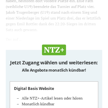
haben, heimsten dort vordere Plätze ein. Enie Fath
(weibliche U19) beendete das Turnier auf Platz vier.
Jakob Trugenberger (U19) stand nach einem Sieg und
einer Niederlage im Spiel um Platz drei, das er letztlich
gegen Emil Rottler dank des 22:20-Sieges im dritten
Satz auch gewann.
Der auf ...
Jetzt Zugang wählen und weiterlesen:
Alle Angebote monatlich kündbar!
Digital Basis Website
Alle NTZ+-Artikel lesen oder hören
Monatlich kündbar