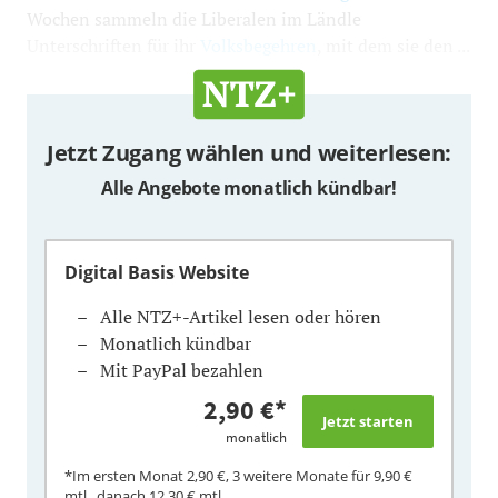
Wochen sammeln die Liberalen im Ländle
Unterschriften für ihr
Volksbegehren
, mit dem sie den ...
Jetzt Zugang wählen und weiterlesen:
Alle Angebote monatlich kündbar!
Digital Basis Website
Alle NTZ+-Artikel lesen oder hören
Monatlich kündbar
Mit PayPal bezahlen
2,90 €
*
monatlich
*Im ersten Monat
2,90 €
, 3 weitere Monate für
9,90 €
mtl., danach
12,30 €
mtl.