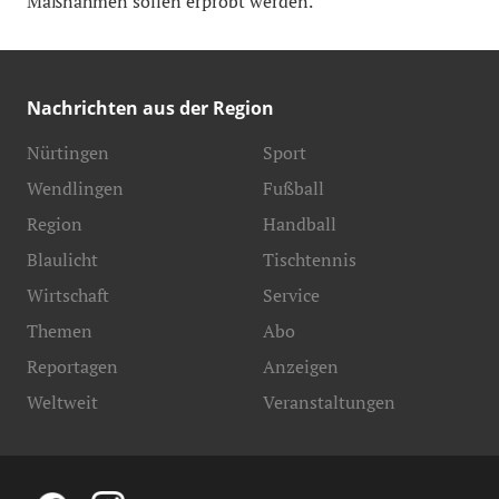
Maßnahmen sollen erprobt werden.
Nachrichten aus der Region
Nürtingen
Sport
Wendlingen
Fußball
Region
Handball
Blaulicht
Tischtennis
Wirtschaft
Service
Themen
Abo
Reportagen
Anzeigen
Weltweit
Veranstaltungen