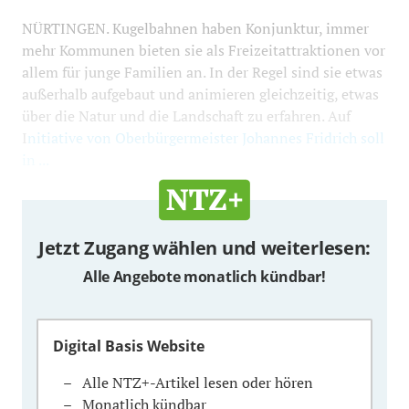
NÜRTINGEN. Kugelbahnen haben Konjunktur, immer
mehr Kommunen bieten sie als Freizeitattraktionen vor
allem für junge Familien an. In der Regel sind sie etwas
außerhalb aufgebaut und animieren gleichzeitig, etwas
über die Natur und die Landschaft zu erfahren. Auf
I
nitiative von Oberbürgermeister Johannes Fridrich soll
in ...
Jetzt Zugang wählen und weiterlesen:
Alle Angebote monatlich kündbar!
Digital Basis Website
Alle NTZ+-Artikel lesen oder hören
Monatlich kündbar