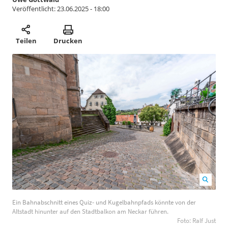
Veröffentlicht:
23.06.2025 - 18:00
Teilen
Drucken
Ein Bahnabschnitt eines Quiz- und Kugelbahnpfads
Ein Bahnabschnitt eines Quiz- und Kugelbahnpfads könnte von der
könnte von der Altstadt hinunter auf den Stadtbalkon
Altstadt hinunter auf den Stadtbalkon am Neckar führen.
am Neckar führen. Foto: Ralf Just
1200
800
Foto: Ralf Just