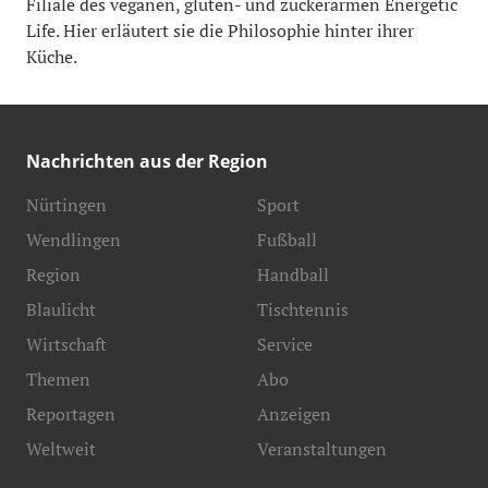
Filiale des veganen, gluten- und zuckerarmen Energetic
Life. Hier erläutert sie die Philosophie hinter ihrer
Küche.
Nachrichten aus der Region
Nürtingen
Sport
Wendlingen
Fußball
Region
Handball
Blaulicht
Tischtennis
Wirtschaft
Service
Themen
Abo
Reportagen
Anzeigen
Weltweit
Veranstaltungen