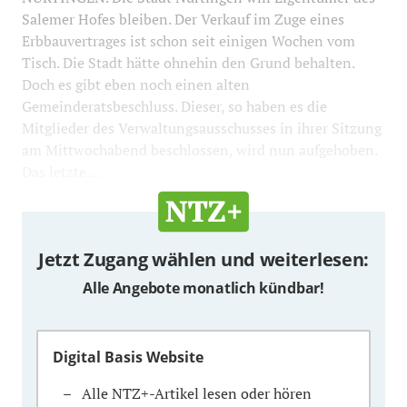
Salemer Hofes bleiben. Der Verkauf im Zuge eines
Erbbauvertrages ist schon seit einigen Wochen vom
Tisch. Die Stadt hätte ohnehin den Grund behalten.
Doch es gibt eben noch einen alten
Gemeinderatsbeschluss. Dieser, so haben es die
Mitglieder des Verwaltungsausschusses in ihrer Sitzung
am Mittwochabend beschlossen, wird nun aufgehoben.
Das letzte ...
Jetzt Zugang wählen und weiterlesen:
Alle Angebote monatlich kündbar!
Digital Basis Website
Alle NTZ+-Artikel lesen oder hören