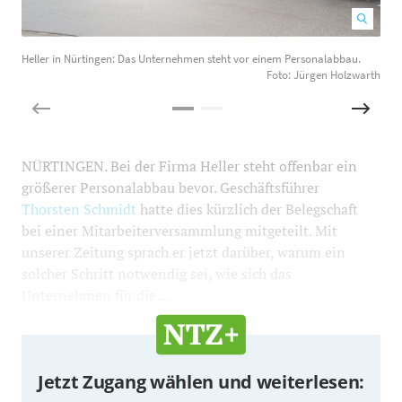
Heller in Nürtingen: Das Unternehmen steht vor einem Personalabbau.
H
Foto: Jürgen Holzwarth
NÜRTINGEN. Bei der Firma Heller steht offenbar ein
größerer Personalabbau bevor. Geschäftsführer
Thorsten Schmidt
hatte dies kürzlich der Belegschaft
bei einer Mitarbeiterversammlung mitgeteilt. Mit
unserer Zeitung sprach er jetzt darüber, warum ein
solcher Schritt notwendig sei, wie sich das
Unternehmen für die ...
Jetzt Zugang wählen und weiterlesen: