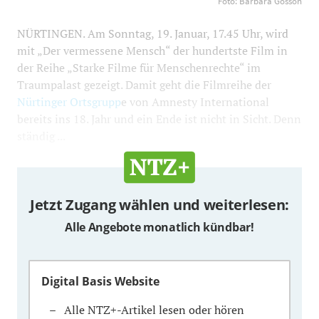
Foto: Barbara Gosson
Nummer 99, „Green Border“. Foto: Barbara Gosson
1200
800
NÜRTINGEN. Am Sonntag, 19. Januar, 17.45 Uhr, wird
mit „Der vermessene Mensch“ der hundertste Film in
der Reihe „Starke Filme für Menschenrechte“ im
Traumpalast gezeigt. Damit geht die Filmreihe der
Nürtinger Ortsgrupp
e von Amnesty International
bereits ins 18. Jahr und ein Ende ist nicht in Sicht. Denn
ständig ...
Jetzt Zugang wählen und weiterlesen:
Alle Angebote monatlich kündbar!
Digital Basis Website
Alle NTZ+-Artikel lesen oder hören