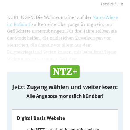
Wiese aus. Foto: Ralf Just
1200
800
Foto: Ralf Just
NÜRTINGEN. Die Wohncontainer auf der
Nanz-Wiese
im Roßdorf
sollten eine Übergangslösung sein, um
Geflüchtete unterzubringen. Für drei Jahre sollten sie
der Stadt helfen, die zahlreichen Zuweisungen von
Menschen, die damals vor allem aus dem
Bürgerkriegsland Syrien kamen, mit behelfsmäßigem
Wohnraum zu versorgen. Seit dem ...
Jetzt Zugang wählen und weiterlesen:
Alle Angebote monatlich kündbar!
Digital Basis Website
Alle NTZ+-Artikel lesen oder hören