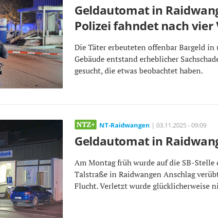
Geldautomat in Raidwang
Polizei fahndet nach vier
Die Täter erbeuteten offenbar Bargeld i
Gebäude entstand erheblicher Sachscha
gesucht, die etwas beobachtet haben.
NT-Raidwangen
| 03.11.2025 - 09:09
Geldautomat in Raidwan
Am Montag früh wurde auf die SB-Stelle 
Talstraße in Raidwangen Anschlag verübt.
Flucht. Verletzt wurde glücklicherweise 