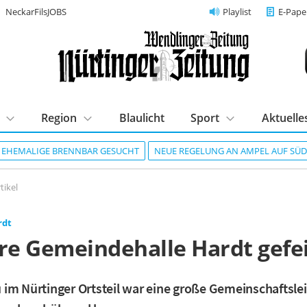
NeckarFilsJOBS
Playlist
E-Pape
Region
Blaulicht
Sport
Aktuelle
R EHEMALIGE BRENNBAR GESUCHT
NEUE REGELUNG AN AMPEL AUF SÜ
tikel
rdt
hre Gemeindehalle Hardt gefe
im Nürtinger Ortsteil war eine große Gemeinschaftsle