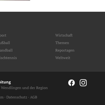
port
Wirtschaft
ußball
Themen
andball
Reportagen
ischtennis
Weltweit
eitung
, Wendlingen und der Region
um
Datenschutz
AGB