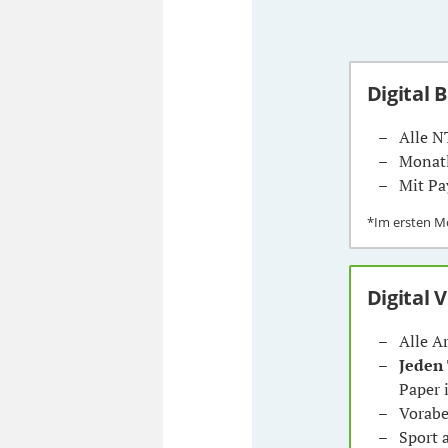
Digital 
Alle N
Monatl
Mit Pa
*Im ersten 
Digital 
Alle A
Jeden
Paper 
Vorabe
Sport