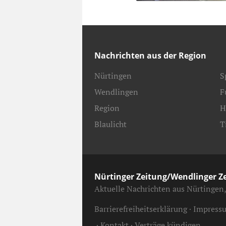
Nachrichten aus der Region
Nürtingen
S
Wendlingen
F
Region
H
Blaulicht
T
Nürtinger Zeitung/Wendlinger Z
Aktuelle Nachrichten aus Nürtingen
Barrierefreiheitserklärung
Impress
Kontakt
Verträge kündigen