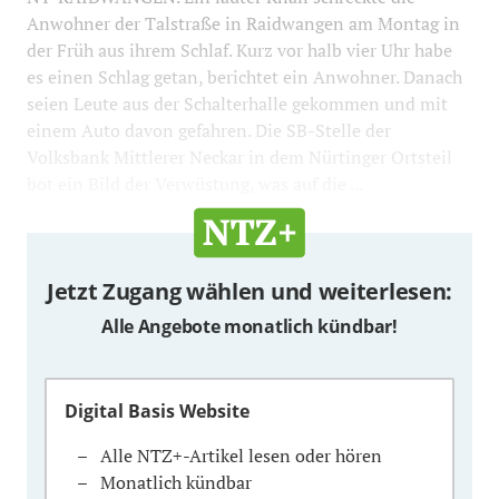
Anwohner der Talstraße in Raidwangen am Montag in
der Früh aus ihrem Schlaf. Kurz vor halb vier Uhr habe
es einen Schlag getan, berichtet ein Anwohner. Danach
seien Leute aus der Schalterhalle gekommen und mit
einem Auto davon gefahren. Die SB-Stelle der
Volksbank Mittlerer Neckar in dem Nürtinger Ortsteil
bot ein Bild der Verwüstung, was auf die ...
Jetzt Zugang wählen und weiterlesen:
Alle Angebote monatlich kündbar!
Digital Basis Website
Alle NTZ+-Artikel lesen oder hören
Monatlich kündbar