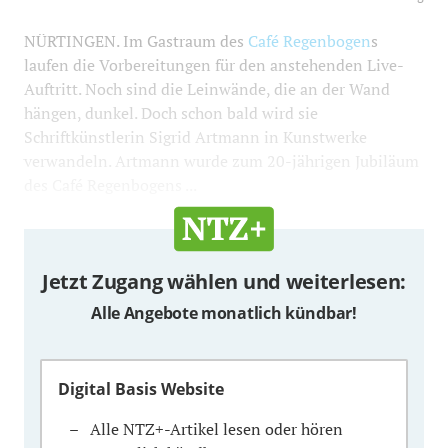
NÜRTINGEN. Im Gastraum des
Café Regenbogen
s
laufen die Vorbereitungen für den anstehenden Live-
Auftritt. Noch sind die Leinwände, die an der Wand
hängen, dunkel. Doch schon bald wird sie
Schriftkünstlerin Sigrid Artmann in Kunstwerke
verwandeln. Artmann wurde zum 20-jährigen Jubiläum
des Café Regenbogens ...
Jetzt Zugang wählen und weiterlesen:
Alle Angebote monatlich kündbar!
Digital Basis Website
Alle NTZ+-Artikel lesen oder hören