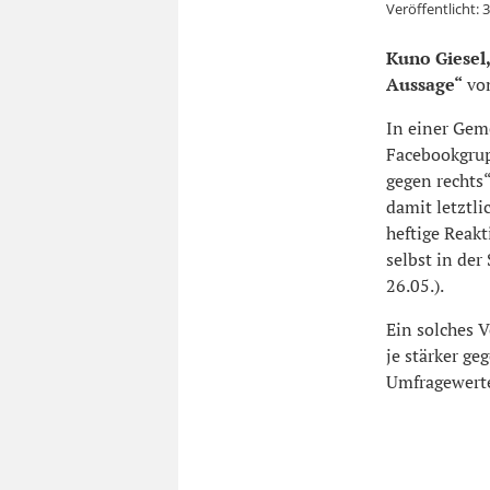
Veröffentlicht:
3
Kuno Giesel,
Aussage“
vom
In einer Gem
Facebookgrup
gegen rechts“
damit letztli
heftige Reak
selbst in de
26.05.).
Ein solches 
je stärker ge
Umfragewerte.