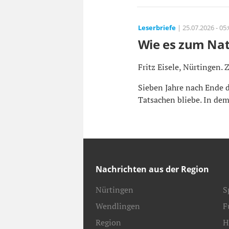
Leserbriefe
| 25.07.2026 - 05
Wie es zum Na
Fritz Eisele, Nürtingen. 
Sieben Jahre nach Ende d
Tatsachen bliebe. In dem 
Nachrichten aus der Region
Nürtingen
S
Wendlingen
F
Region
H