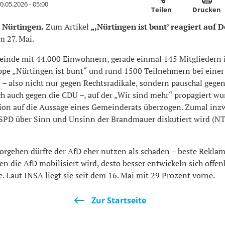
0.05.2026 - 05:00
Teilen
Drucken
 Nürtingen.
Zum Artikel
„,Nürtingen ist bunt’ reagiert auf 
 27. Mai.
einde mit 44.000 Einwohnern, gerade einmal 145 Mitgliedern 
pe „Nürtingen ist bunt“ und rund 1500 Teilnehmern bei eine
 – also nicht nur gegen Rechtsradikale, sondern pauschal gegen
ch auch gegen die CDU –, auf der „Wir sind mehr“ propagiert wur
tion auf die Aussage eines Gemeinderats überzogen. Zumal inz
r SPD über Sinn und Unsinn der Brandmauer diskutiert wird (
Vorgehen dürfte der AfD eher nutzen als schaden – beste Reklam
gen die AfD mobilisiert wird, desto besser entwickeln sich offen
 Laut INSA liegt sie seit dem 16. Mai mit 29 Prozent vorne.
Zur Startseite