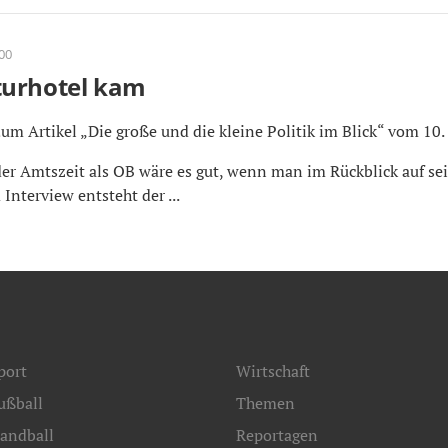
:00
turhotel kam
Zum Artikel „Die große und die kleine Politik im Blick“ vom 10. J
er Amtszeit als OB wäre es gut, wenn man im Rückblick auf se
Interview entsteht der ...
port
Wirtschaft
ußball
Themen
andball
Reportagen