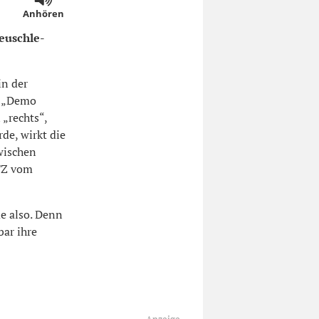
Anhören
Deuschle-
in der
r „Demo
 „rechts“,
de, wirkt die
wischen
NTZ vom
e also. Denn
bar ihre