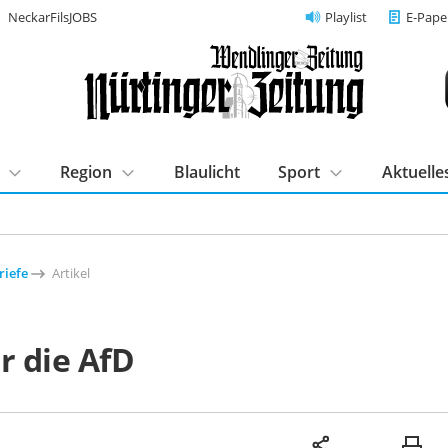
NeckarFilsJOBS
Playlist
E-Pape
Region
Blaulicht
Sport
Aktuelle
riefe
Artikel
r die AfD